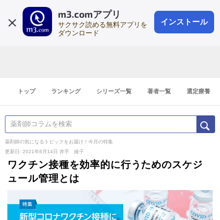
m3.comアプリ
登録1分
会員登録
無料
ログイン
インストール
サクサク読める無料アプリを
ダウンロード
トップ
ランキング
シリーズ一覧
著者一覧
選定療養
薬剤師の気になるトピックをお届け！今月の特集
更新日: 2021年6月14日
井手 綾子
ワクチン接種を効率的に行うためのスケジ
ュール管理とは