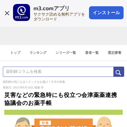
m3.comアプリ
登録1分
会員登録
無料
ログイン
インストール
サクサク読める無料アプリを
ダウンロード
トップ
ランキング
シリーズ一覧
著者一覧
選定療養
薬剤師の気になるトピックをお届け！今月の特集
更新日: 2021年6月19日
後藤 玲
災害などの緊急時にも役立つ会津薬薬連携
協議会のお薬手帳