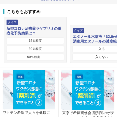
こちらもおすすめ
クイズ
新型コロナ治療薬ラゲブリオの重
クイズ
症化予防効果は？
エタノール水溶液「62.9w
15％程度
消毒用エタノールの濃度範
30％程度
入る
50％程度…
入らない
ワクチン希釈で人々を健康に
東京で希釈研修会 薬剤師のポテ