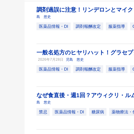
調剤過誤に注意！リンデロンとマイ
島 悠史
医薬品情報・DI
調剤報酬改定
服薬指導
一般名処方のヒヤリハット！グラセプ
2026年7月28日
児島 悠史
医薬品情報・DI
調剤報酬改定
服薬指導
なぜ食直後・週1回？アウィクリ・ル
島 悠史
禁忌
医薬品情報・DI
糖尿病
薬物療法・