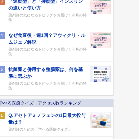
「速効型」と「持効型」インスリン
3
の違いと使い方
薬剤師の気になるトピックをお届け！今月の特
集
なぜ食直後・週1回？アウィクリ・ル
4
ムジェブ解説
薬剤師の気になるトピックをお届け！今月の特
集
抗菌薬と併用する整腸薬は、何を基
5
準に選ぶか
薬剤師の気になるトピックをお届け！今月の特
集
学べる医療クイズ アクセス数ランキング
Q.アセトアミノフェンの1日最大投与
1
量は？
薬剤師のための「学べる医療クイズ」