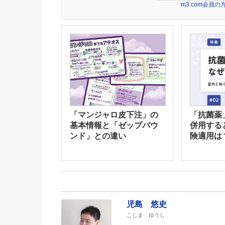
m3.com会員
「マンジャロ皮下注」の
「抗菌薬
基本情報と「ゼップバウ
併用する
ンド」との違い
険適用は
児島 悠史
こじま ゆうし