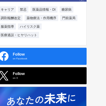
キャリア
禁忌
医薬品情報・DI
糖尿病
調剤報酬改定
薬物療法・作用機序
門前薬局
服薬指導
ハイリスク薬
医療過誤・ヒヤリハット
Follow
on Facebook
Follow
on X