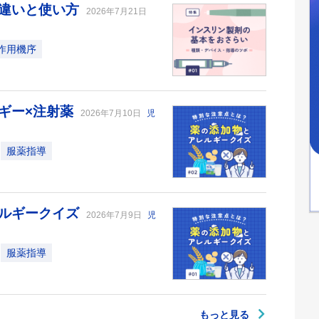
の違いと使い方
2026年7月21日
作用機序
ギー×注射薬
2026年7月10日
児
服薬指導
レルギークイズ
2026年7月9日
児
服薬指導
もっと見る