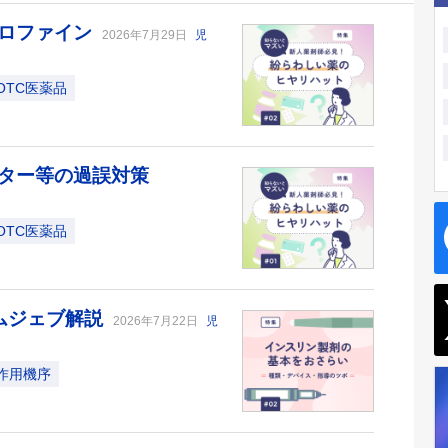
クロファイン
2026年7月29日
児
OTC医薬品
ター等の過誤対策
OTC医薬品
ムジェブ解説
2026年7月22日
児
作用機序