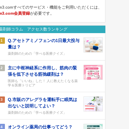
m3.comすべてのサービス・機能をご利用いただくには、
m3.com会員登録
が必要です。
薬剤師コラム アクセス数ランキング
Q.アセトアミノフェンの1日最大投与
1
量は？
薬剤師のための「学べる医療クイズ」
主に中枢神経系に作用し、筋肉の緊
2
張を低下させる筋弛緩剤は？
医師も「いいね」した！ 人に教えたくなる薬
学＆医療トリビア
Q.市販のアレグラを運転手に眠気は
3
出ないと説明してよい？
薬剤師のための「学べる医療クイズ」
オンライン薬局の仕事ってどう？
4