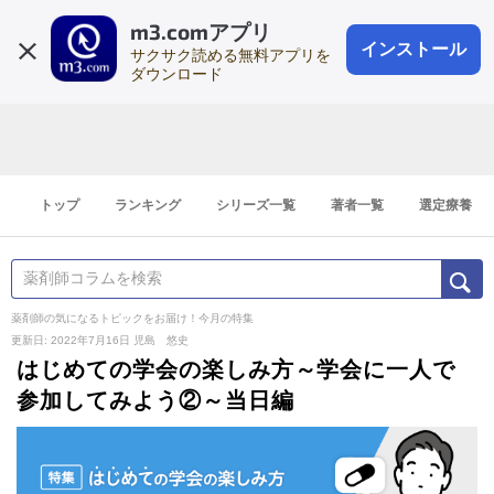
m3.comアプリ
登録1分
会員登録
無料
ログイン
インストール
サクサク読める無料アプリを
ダウンロード
トップ
ランキング
シリーズ一覧
著者一覧
選定療養
薬剤師の気になるトピックをお届け！今月の特集
更新日: 2022年7月16日
児島 悠史
はじめての学会の楽しみ方～学会に一人で
参加してみよう②～当日編