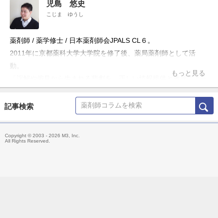
児島 悠史
こじま ゆうし
薬剤師 / 薬学修士 / 日本薬剤師会JPALS CL６。
2011年に京都薬科大学大学院を修了後、薬局薬剤師として活
動。
もっと見る
「誤解や偏見から生まれる悲劇を、正しい情報提供と教育によっ
て防ぎたい」という理念のもと、ブログ「お薬Q&A～Fizz Drug
Information」やTwitter「@Fizz_DI」を使って科学的根拠に基づ
記事検索
いた医療情報の発信・共有を行うほか、大学や薬剤師会の研修会
の講演、メディア出演・監修、雑誌の連載などにも携わる。
Copyright © 2003 - 2026 M3, Inc.
主な著書「薬局ですぐに役立つ薬の比較と使い分け100（羊土
All Rights Reserved.
社）」、「OTC医薬品の比較と使い分け（羊土社）」。