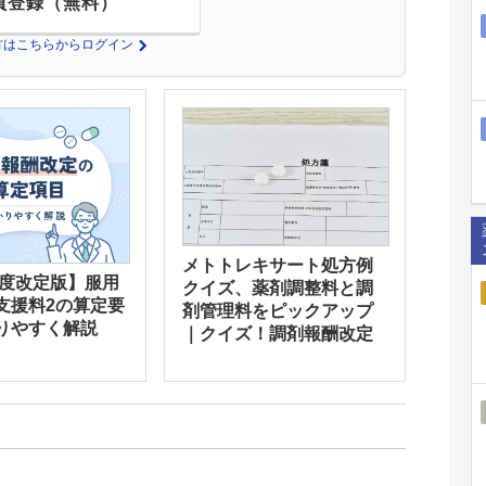
員登録（無料）
の方はこちらからログイン
メトトレキサート処方例
年度改定版】服用
クイズ、薬剤調整料と調
支援料2の算定要
剤管理料をピックアップ
りやすく解説
｜クイズ！調剤報酬改定