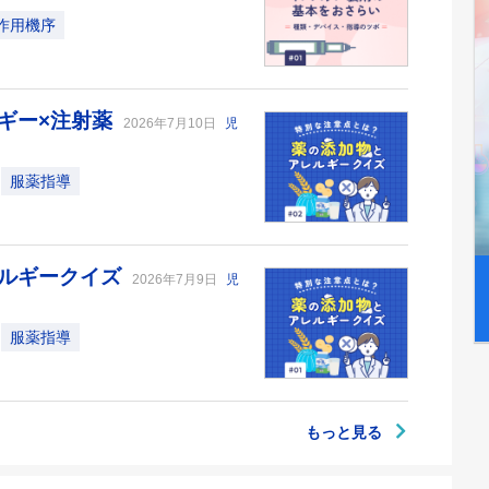
作用機序
ギー×注射薬
2026年7月10日
児
服薬指導
レルギークイズ
2026年7月9日
児
服薬指導
もっと見る