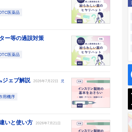
OTC医薬品
ター等の過誤対策
OTC医薬品
ムジェブ解説
2026年7月22日
児
作用機序
の違いと使い方
2026年7月21日