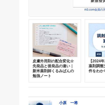
新規会
m3.com会員
皮膚外用剤の配合変化☆
【2024
先発品と後発品の違い｜
薬剤調整
新米薬剤師くるみぱんの
件をわか
勉強ノート
小原 一将