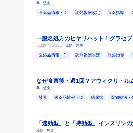
島 悠史
医薬品情報・DI
調剤報酬改定
服薬指導
一般名処方のヒヤリハット！グラセプ
2026年7月28日
児島 悠史
医薬品情報・DI
調剤報酬改定
服薬指導
なぜ食直後・週1回？アウィクリ・ル
島 悠史
禁忌
医薬品情報・DI
糖尿病
薬物療法・
「速効型」と「持効型」インスリン
児島 悠史