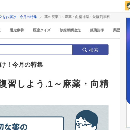
クをお届け！今月の特集
薬の廃棄.1～麻薬・向精神薬・覚醒剤原料
覧
選定療養
医療クイズ
診療報酬改定
服薬指導
薬歴
検索
け！今月の特集
復習しよう.1～麻薬・向精