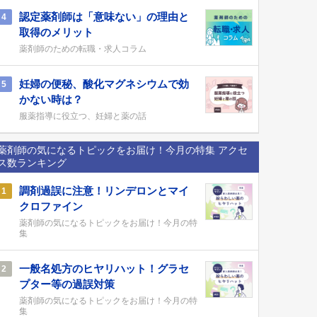
認定薬剤師は「意味ない」の理由と
4
取得のメリット
薬剤師のための転職・求人コラム
妊婦の便秘、酸化マグネシウムで効
5
かない時は？
服薬指導に役立つ、妊婦と薬の話
薬剤師の気になるトピックをお届け！今月の特集 アクセ
ス数ランキング
調剤過誤に注意！リンデロンとマイ
1
クロファイン
薬剤師の気になるトピックをお届け！今月の特
集
一般名処方のヒヤリハット！グラセ
2
プター等の過誤対策
薬剤師の気になるトピックをお届け！今月の特
集