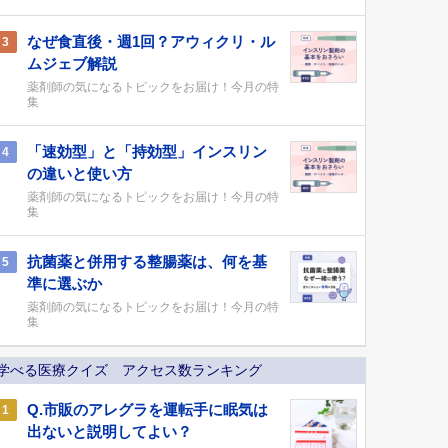
なぜ食直後・週1回？アウィクリ・ル
3
ムジェブ解説
薬剤師の気になるトピックをお届け！今月の特
集
「速効型」と「持効型」インスリン
4
の違いと使い方
薬剤師の気になるトピックをお届け！今月の特
集
抗菌薬と併用する整腸薬は、何を基
5
準に選ぶか
薬剤師の気になるトピックをお届け！今月の特
集
学べる医療クイズ アクセス数ランキング
Q.市販のアレグラを運転手に眠気は
1
出ないと説明してよい？