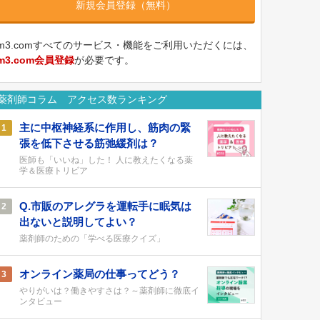
新規会員登録（無料）
m3.comすべてのサービス・機能をご利用いただくには、
m3.com会員登録
が必要です。
薬剤師コラム アクセス数ランキング
主に中枢神経系に作用し、筋肉の緊
1
張を低下させる筋弛緩剤は？
医師も「いいね」した！ 人に教えたくなる薬
学＆医療トリビア
Q.市販のアレグラを運転手に眠気は
2
出ないと説明してよい？
薬剤師のための「学べる医療クイズ」
オンライン薬局の仕事ってどう？
3
やりがいは？働きやすさは？～薬剤師に徹底イ
ンタビュー