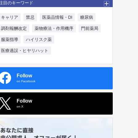
注目のキーワード
キャリア
禁忌
医薬品情報・DI
糖尿病
調剤報酬改定
薬物療法・作用機序
門前薬局
服薬指導
ハイリスク薬
医療過誤・ヒヤリハット
Follow
on Facebook
Follow
on X