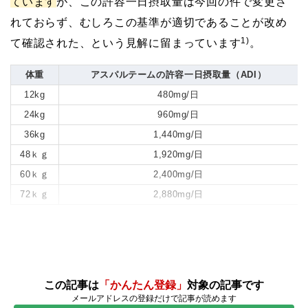
ています
が、この許容一日摂取量は今回の件で変更さ
れておらず、むしろこの基準が適切であることが改め
1)
て確認された、という見解に留まっています
。
体重
アスパルテームの許容一日摂取量（ADI）
12kg
480mg/日
24kg
960mg/日
36kg
1,440mg/日
48ｋｇ
1,920mg/日
60ｋｇ
2,400mg/日
72ｋｇ
2,880mg/日
この記事は
「かんたん登録」
対象の記事です
メールアドレスの登録だけで記事が読めます