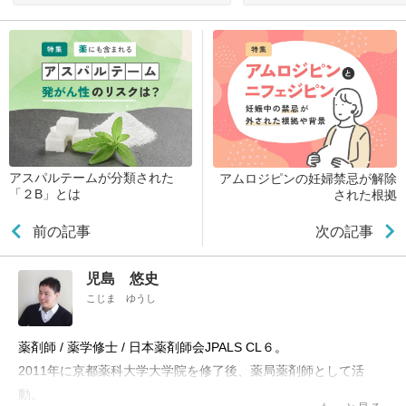
アスパルテームが分類された
アムロジピンの妊婦禁忌が解除
「２B」とは
された根拠
前の記事
次の記事
児島 悠史
こじま ゆうし
薬剤師 / 薬学修士 / 日本薬剤師会JPALS CL６。
2011年に京都薬科大学大学院を修了後、薬局薬剤師として活
動。