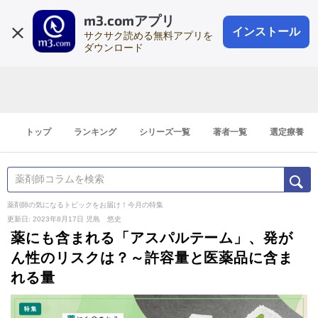
m3.comアプリ
登録1分
会員登録
無料
ログイン
インストール
サクサク読める無料アプリを
ダウンロード
トップ
ランキング
シリーズ一覧
著者一覧
選定療養
薬剤師の気になるトピックをお届け！今月の特集
更新日: 2023年8月17日
児島 悠史
薬にも含まれる「アスパルテーム」、発が
ん性のリスクは？～許容量と医薬品に含ま
れる量