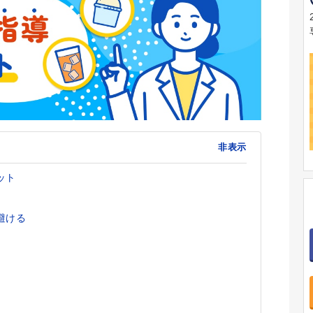
非表示
ット
避ける