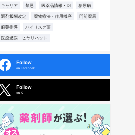
キャリア
禁忌
医薬品情報・DI
糖尿病
調剤報酬改定
薬物療法・作用機序
門前薬局
服薬指導
ハイリスク薬
医療過誤・ヒヤリハット
Follow
on Facebook
Follow
on X