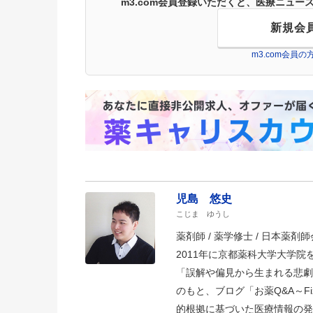
m3.com会員登録いただくと、医療ニュ
新規会
m3.com会員
児島 悠史
こじま ゆうし
薬剤師 / 薬学修士 / 日本薬剤師会
2011年に京都薬科大学大学
「誤解や偏見から生まれる悲劇
のもと、ブログ「お薬Q&A～Fizz D
的根拠に基づいた医療情報の発