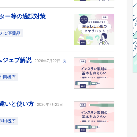
ター等の過誤対策
OTC医薬品
ムジェブ解説
2026年7月22日
児
作用機序
の違いと使い方
2026年7月21日
作用機序