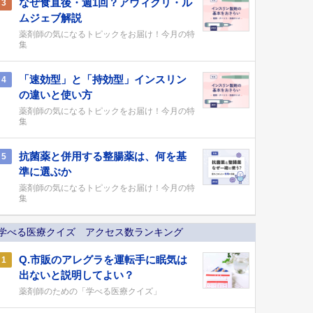
なぜ食直後・週1回？アウィクリ・ル
3
ムジェブ解説
薬剤師の気になるトピックをお届け！今月の特
集
「速効型」と「持効型」インスリン
4
の違いと使い方
薬剤師の気になるトピックをお届け！今月の特
集
抗菌薬と併用する整腸薬は、何を基
5
準に選ぶか
薬剤師の気になるトピックをお届け！今月の特
集
学べる医療クイズ アクセス数ランキング
Q.市販のアレグラを運転手に眠気は
1
出ないと説明してよい？
薬剤師のための「学べる医療クイズ」