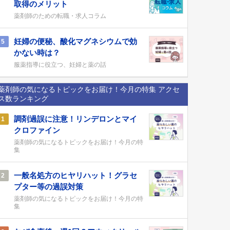
取得のメリット
薬剤師のための転職・求人コラム
妊婦の便秘、酸化マグネシウムで効
5
かない時は？
服薬指導に役立つ、妊婦と薬の話
薬剤師の気になるトピックをお届け！今月の特集 アクセ
ス数ランキング
調剤過誤に注意！リンデロンとマイ
1
クロファイン
薬剤師の気になるトピックをお届け！今月の特
集
一般名処方のヒヤリハット！グラセ
2
プター等の過誤対策
薬剤師の気になるトピックをお届け！今月の特
集