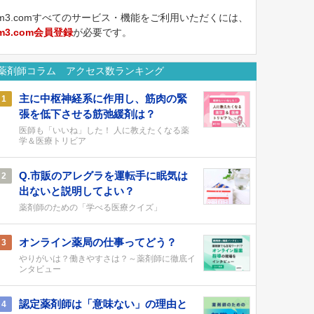
m3.comすべてのサービス・機能をご利用いただくには、
m3.com会員登録
が必要です。
薬剤師コラム アクセス数ランキング
主に中枢神経系に作用し、筋肉の緊
1
張を低下させる筋弛緩剤は？
医師も「いいね」した！ 人に教えたくなる薬
学＆医療トリビア
Q.市販のアレグラを運転手に眠気は
2
出ないと説明してよい？
薬剤師のための「学べる医療クイズ」
オンライン薬局の仕事ってどう？
3
やりがいは？働きやすさは？～薬剤師に徹底イ
ンタビュー
認定薬剤師は「意味ない」の理由と
4