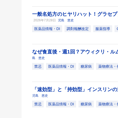
一般名処方のヒヤリハット！グラセプ
2026年7月28日
児島 悠史
医薬品情報・DI
調剤報酬改定
服薬指導
なぜ食直後・週1回？アウィクリ・ル
島 悠史
禁忌
医薬品情報・DI
糖尿病
薬物療法・
「速効型」と「持効型」インスリン
児島 悠史
禁忌
医薬品情報・DI
糖尿病
薬物療法・