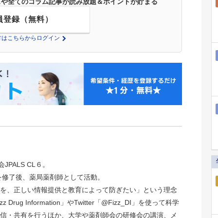
ースや全てのコラム記事が読み放題＆ポイントが貯まる
員登録（無料）
の方はこちらからログイン
JPALS CL６。
院を修了後、薬局薬剤師として活動。
を、正しい情報提供と教育によって防ぎたい」という理念
rug Information」やTwitter「@Fizz_DI」を使って科学
信・共有を行うほか、大学や薬剤師会の研修会の講演、メ