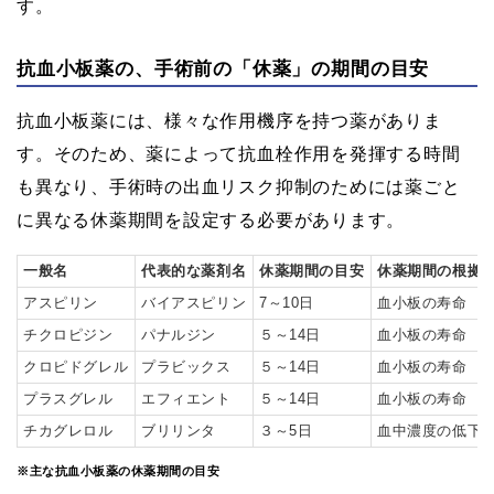
す。
抗血小板薬の、手術前の「休薬」の期間の目安
抗血小板薬には、様々な作用機序を持つ薬がありま
す。そのため、薬によって抗血栓作用を発揮する時間
も異なり、手術時の出血リスク抑制のためには薬ごと
に異なる休薬期間を設定する必要があります。
一般名
代表的な薬剤名
休薬期間の目安
休薬期間の根拠
アスピリン
バイアスピリン
7～10日
血小板の寿命
チクロピジン
パナルジン
５～14日
血小板の寿命
クロピドグレル
プラビックス
５～14日
血小板の寿命
プラスグレル
エフィエント
５～14日
血小板の寿命
チカグレロル
ブリリンタ
３～5日
血中濃度の低下
※主な抗血小板薬の休薬期間の目安