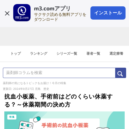
m3.comアプリ
登録1分
会員登録
無料
ログイン
インストール
サクサク読める無料アプリを
ダウンロード
トップ
ランキング
シリーズ一覧
著者一覧
選定療養
薬剤師の気になるトピックをお届け！今月の特集
更新日: 2024年9月27日
児島 悠史
抗血小板薬、手術前はどのくらい休薬す
る？～休薬期間の決め方