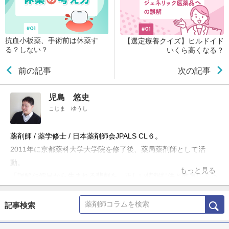
抗血小板薬、手術前は休薬す
【選定療養クイズ】ヒルドイド
る？しない？
いくら高くなる？
前の記事
次の記事
児島 悠史
こじま ゆうし
薬剤師 / 薬学修士 / 日本薬剤師会JPALS CL６。
2011年に京都薬科大学大学院を修了後、薬局薬剤師として活
動。
もっと見る
「誤解や偏見から生まれる悲劇を、正しい情報提供と教育によっ
て防ぎたい」という理念のもと、ブログ「お薬Q&A～Fizz Drug
Information」やTwitter「@Fizz_DI」を使って科学的根拠に基づ
記事検索
いた医療情報の発信・共有を行うほか、大学や薬剤師会の研修会
の講演、メディア出演・監修、雑誌の連載などにも携わる。