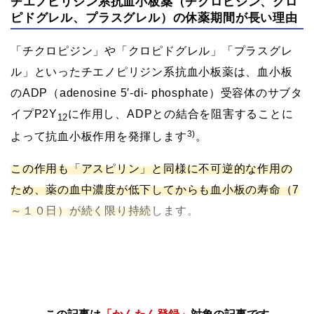
チエノピリジン系抗血小板薬（チクロピジン、クロ
ピドグレル、プラスグレル）の休薬期間が長い理由
「チクロピジン」や「クロピドグレル」「プラスグレ
ル」といったチエノピリジン系抗血小板薬は、血小板
のADP（adenosine 5′-di- phosphate）受容体のサブタ
イプP2Y
に作用し、ADPとの結合を阻害することに
12
3)
よって抗血小板作用を発揮します
。
この作用も「アスピリン」と同様に不可逆的な作用の
ため、薬の血中濃度が低下してからも血小板の寿命（7
～１０日）が続く限り持続
します。