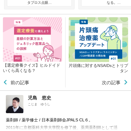
タプロス点眼…
なる。…
【選定療養クイズ】ヒルドイド
片頭痛に対するNSAIDsとトリプ
いくら高くなる？
タン
前の記事
次の記事
児島 悠史
こじま ゆうし
薬剤師 / 薬学修士 / 日本薬剤師会JPALS CL６。
2011年に京都薬科大学大学院を修了後、薬局薬剤師として活