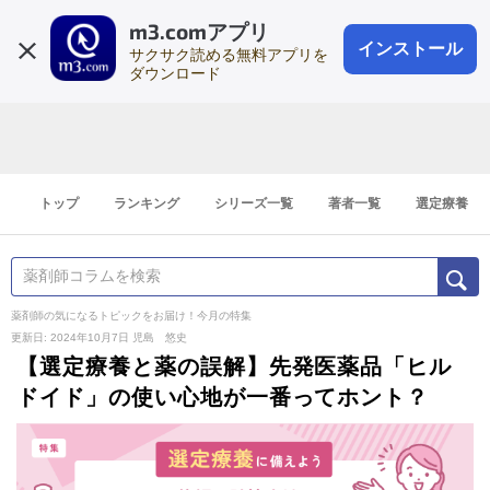
m3.comアプリ
登録1分
会員登録
無料
ログイン
インストール
サクサク読める無料アプリを
ダウンロード
トップ
ランキング
シリーズ一覧
著者一覧
選定療養
薬剤師の気になるトピックをお届け！今月の特集
更新日: 2024年10月7日
児島 悠史
【選定療養と薬の誤解】先発医薬品「ヒル
ドイド」の使い心地が一番ってホント？