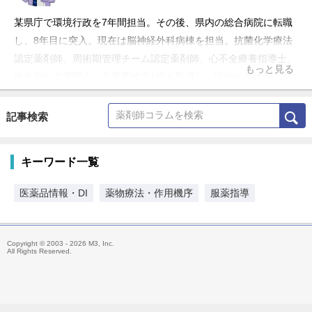
某県庁で環境行政を7年間担当。その後、県内の総合病院に転職
し、8年目に突入。現在は脳神経外科病棟を担当。抗菌化学療法
認定薬剤師、周術期管理チーム認定薬剤師、心不全療養指導士、
もっと見る
終末期ケア専門士、心電図検定1級を取得し、医師や看護師と協
働して患者さんの薬物療法の最適化に取り組んでいる。
記事検索
キーワード一覧
医薬品情報・DI
薬物療法・作用機序
服薬指導
Copyright © 2003 - 2026 M3, Inc.
All Rights Reserved.