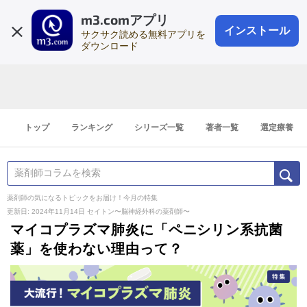
m3.comアプリ
登録1分
会員登録
無料
ログイン
インストール
サクサク読める無料アプリを
ダウンロード
トップ
ランキング
シリーズ一覧
著者一覧
選定療養
薬剤師の気になるトピックをお届け！今月の特集
更新日: 2024年11月14日
セイトン〜脳神経外科の薬剤師〜
マイコプラズマ肺炎に「ペニシリン系抗菌
薬」を使わない理由って？