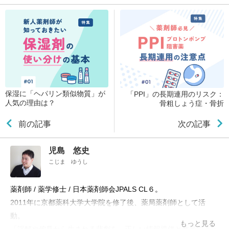
保湿に「ヘパリン類似物質」が
「PPI」の長期連用のリスク：
人気の理由は？
骨粗しょう症・骨折
前の記事
次の記事
児島 悠史
こじま ゆうし
薬剤師 / 薬学修士 / 日本薬剤師会JPALS CL６。
2011年に京都薬科大学大学院を修了後、薬局薬剤師として活
動。
もっと見る