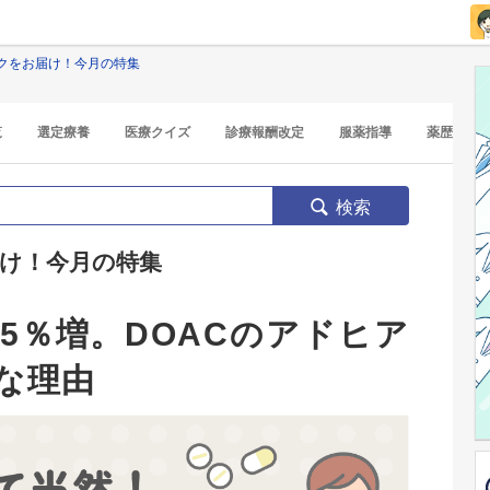
クをお届け！今月の特集
覧
選定療養
医療クイズ
診療報酬改定
服薬指導
薬歴
検索
け！今月の特集
5％増。DOACのアドヒア
な理由