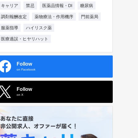
キャリア
禁忌
医薬品情報・DI
糖尿病
調剤報酬改定
薬物療法・作用機序
門前薬局
服薬指導
ハイリスク薬
医療過誤・ヒヤリハット
Follow
on Facebook
Follow
on X