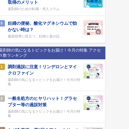
取得のメリット
薬剤師のための転職・求人コラム
妊婦の便秘、酸化マグネシウムで効
5
かない時は？
服薬指導に役立つ、妊婦と薬の話
薬剤師の気になるトピックをお届け！今月の特集 アクセ
ス数ランキング
調剤過誤に注意！リンデロンとマイ
1
クロファイン
薬剤師の気になるトピックをお届け！今月の特
集
一般名処方のヒヤリハット！グラセ
2
プター等の過誤対策
薬剤師の気になるトピックをお届け！今月の特
集