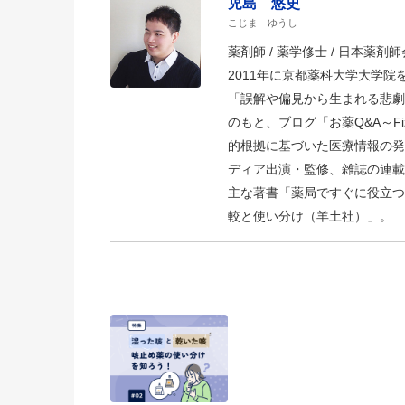
児島 悠史
こじま ゆうし
薬剤師 / 薬学修士 / 日本薬剤師会
2011年に京都薬科大学大学
「誤解や偏見から生まれる悲劇
のもと、ブログ「お薬Q&A～Fizz D
的根拠に基づいた医療情報の発
ディア出演・監修、雑誌の連載
主な著書「薬局ですぐに役立つ
較と使い分け（羊土社）」。