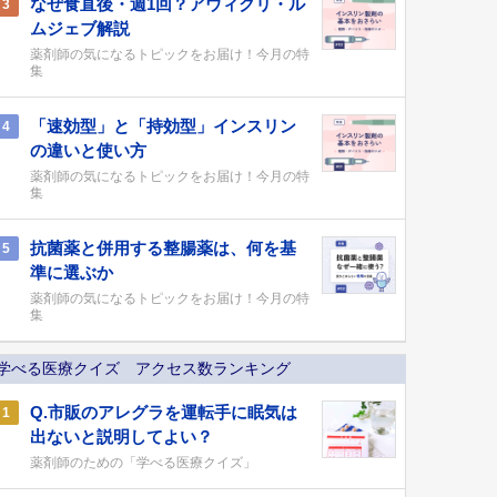
なぜ食直後・週1回？アウィクリ・ル
3
ムジェブ解説
薬剤師の気になるトピックをお届け！今月の特
集
「速効型」と「持効型」インスリン
4
の違いと使い方
薬剤師の気になるトピックをお届け！今月の特
集
抗菌薬と併用する整腸薬は、何を基
5
準に選ぶか
薬剤師の気になるトピックをお届け！今月の特
集
学べる医療クイズ アクセス数ランキング
Q.市販のアレグラを運転手に眠気は
1
出ないと説明してよい？
薬剤師のための「学べる医療クイズ」