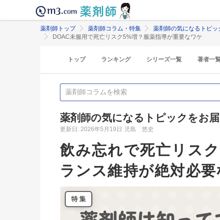
薬剤師トップ
薬剤師コラム・特集
薬剤師の気になるトピッ
DOAC未服用で死亡リスク5%増？服薬指導が重要なワケ
トップ
ランキング
シリーズ一覧
著者一
薬剤師の気になるトピックをお届
更新日: 2026年5月19日
児島 悠史
飲み忘れで死亡リスク
ランス維持が絶対必要