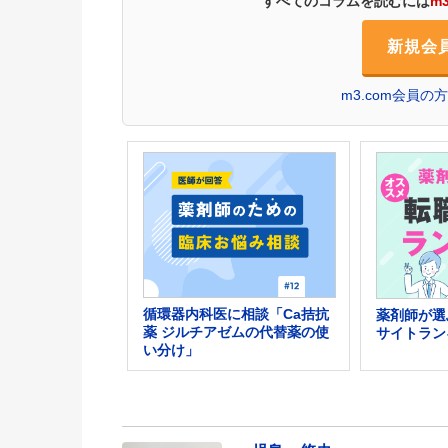
すべてのコラムを読むには
m
新規会
m3.com会員
循環器内科医に相談「Ca拮抗
薬剤師が選
薬 ジルチアゼムの代替薬の使
サイトラン
い分け」