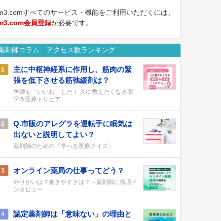
m3.comすべてのサービス・機能をご利用いただくには、
m3.com会員登録
が必要です。
薬剤師コラム アクセス数ランキング
主に中枢神経系に作用し、筋肉の緊
1
張を低下させる筋弛緩剤は？
医師も「いいね」した！ 人に教えたくなる薬
学＆医療トリビア
Q.市販のアレグラを運転手に眠気は
2
出ないと説明してよい？
薬剤師のための「学べる医療クイズ」
オンライン薬局の仕事ってどう？
3
やりがいは？働きやすさは？～薬剤師に徹底イ
ンタビュー
認定薬剤師は「意味ない」の理由と
4