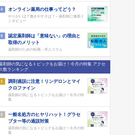
オンライン薬局の仕事ってどう？
4
やりがいは？働きやすさは？～薬剤師に徹底イ
ンタビュー
認定薬剤師は「意味ない」の理由と
5
取得のメリット
薬剤師のための転職・求人コラム
薬剤師の気になるトピックをお届け！今月の特集 アクセ
ス数ランキング
調剤過誤に注意！リンデロンとマイ
1
クロファイン
薬剤師の気になるトピックをお届け！今月の特
集
一般名処方のヒヤリハット！グラセ
2
プター等の過誤対策
薬剤師の気になるトピックをお届け！今月の特
集