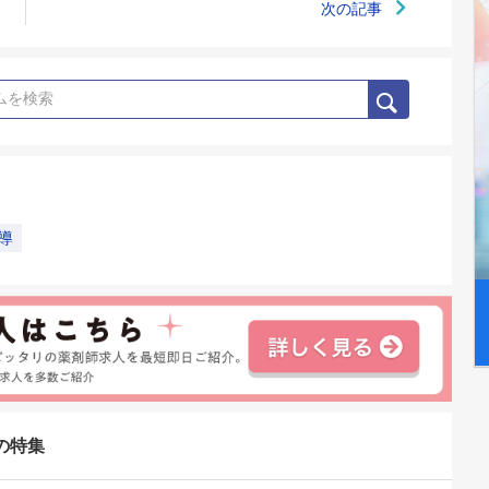
次の記事
導
の特集