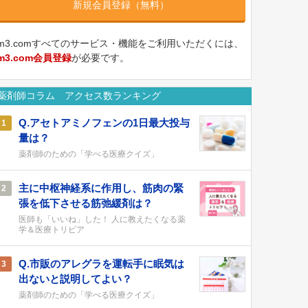
新規会員登録（無料）
m3.comすべてのサービス・機能をご利用いただくには、
m3.com会員登録
が必要です。
薬剤師コラム アクセス数ランキング
Q.アセトアミノフェンの1日最大投与
1
量は？
薬剤師のための「学べる医療クイズ」
主に中枢神経系に作用し、筋肉の緊
2
張を低下させる筋弛緩剤は？
医師も「いいね」した！ 人に教えたくなる薬
学＆医療トリビア
Q.市販のアレグラを運転手に眠気は
3
出ないと説明してよい？
薬剤師のための「学べる医療クイズ」