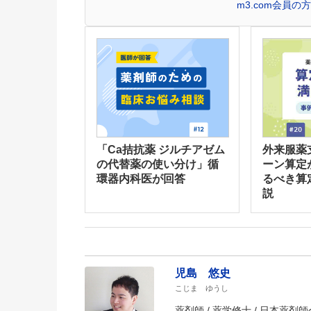
m3.com会員
「Ca拮抗薬 ジルチアゼム
外来服薬
の代替薬の使い分け」循
ーン算定
環器内科医が回答
るべき算
説
児島 悠史
こじま ゆうし
薬剤師 / 薬学修士 / 日本薬剤師会