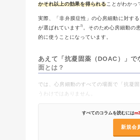
かそれ以上の効果を得られる
ことがわかっ
実際、「非弁膜症性」の心房細動に対する
2)
が選ばれています
。そのため心房細動の患
的に使うことになっています。
あえて「抗凝固薬（DOAC）」
面とは？
では、心房細動のすべての場面で「抗凝固
うわけではありません。
すべてのコラムを読むには
m
新規会