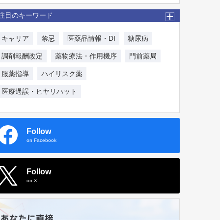
注目のキーワード
キャリア
禁忌
医薬品情報・DI
糖尿病
調剤報酬改定
薬物療法・作用機序
門前薬局
服薬指導
ハイリスク薬
医療過誤・ヒヤリハット
Follow
on Facebook
Follow
on X