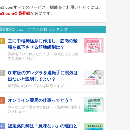
m3.comすべてのサービス・機能をご利用いただくには、
m3.com会員登録
が必要です。
薬剤師コラム アクセス数ランキング
主に中枢神経系に作用し、筋肉の緊
1
張を低下させる筋弛緩剤は？
医師も「いいね」した！ 人に教えたくなる薬
学＆医療トリビア
Q.市販のアレグラを運転手に眠気は
2
出ないと説明してよい？
薬剤師のための「学べる医療クイズ」
オンライン薬局の仕事ってどう？
3
やりがいは？働きやすさは？～薬剤師に徹底イ
ンタビュー
認定薬剤師は「意味ない」の理由と
4