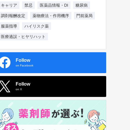
キャリア
禁忌
医薬品情報・DI
糖尿病
調剤報酬改定
薬物療法・作用機序
門前薬局
服薬指導
ハイリスク薬
医療過誤・ヒヤリハット
Follow
on Facebook
Follow
on X