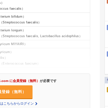
is）
cus faecalis）
rium bifidum）
ptococcus faecalis）
erium longum）
coccus faecalis, Lactobacillus acidophilus）
yricum MIYAIRI）
yricum）
lis）
erococcus faecium）
3.com に会員登録（無料）
が必要です
員登録（無料）
の方はこちらからログイン