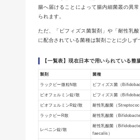
腸へ届けることによって腸内細菌叢の異常
られます。
ただ、「ビフィズス菌製剤」や「耐性乳酸
に配合されている菌種は製剤ごとに少しず
【一覧表】現在日本で用いられている整
製剤
菌種
ラックビー微粒N散
ビフィズス菌（Bifidobacteri
ビオフェルミン錠/散
ビフィズス菌（Bifidobacte
ビオフェルミンR錠/散
耐性乳酸菌（Streptococcu
ラックビーR散
耐性乳酸菌（Bifidobacte
耐性乳酸菌（Bifidobacterium
レベニン錠/散
faecalis）