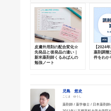
皮膚外用剤の配合変化☆
【2024
先発品と後発品の違い｜
薬剤調整
新米薬剤師くるみぱんの
件をわか
勉強ノート
児島 悠史
こじま ゆうし
薬剤師 / 薬学修士 / 日本薬剤師会
2011年に京都薬科大学大学