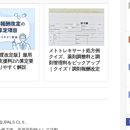
メトトレキサート処方例
年度改定版】服用
クイズ、薬剤調整料と調
支援料2の算定要
剤管理料をピックアップ
りやすく解説
｜クイズ！調剤報酬改定
JPALS CL６。
院を修了後、薬局薬剤師として活動。