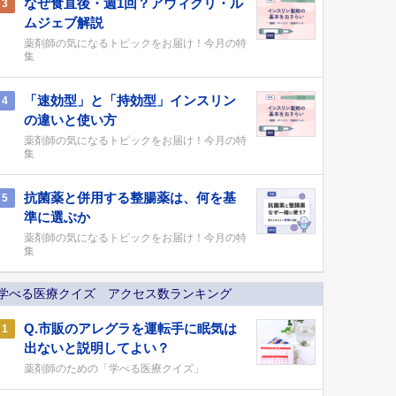
なぜ食直後・週1回？アウィクリ・ル
3
ムジェブ解説
薬剤師の気になるトピックをお届け！今月の特
集
「速効型」と「持効型」インスリン
4
の違いと使い方
薬剤師の気になるトピックをお届け！今月の特
集
抗菌薬と併用する整腸薬は、何を基
5
準に選ぶか
薬剤師の気になるトピックをお届け！今月の特
集
学べる医療クイズ アクセス数ランキング
Q.市販のアレグラを運転手に眠気は
1
出ないと説明してよい？
薬剤師のための「学べる医療クイズ」