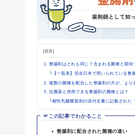
[目次]
整腸剤はどれも同じ？含まれる菌種と期待
└【一覧表】現在日本で用いられている整
複数の菌種を配合した整腸剤の方が、より
抗菌薬と併用できる整腸剤の菌種とは？
└耐性乳酸菌製剤の添付文書に記載された
☞この記事でわかること
整腸剤に配合された菌種の違い