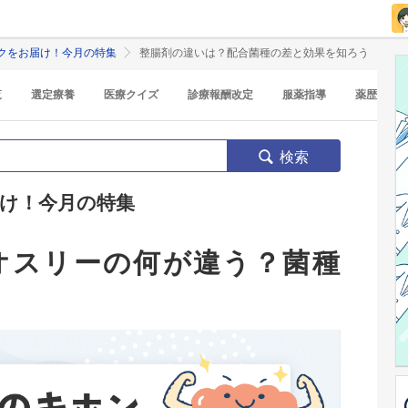
クをお届け！今月の特集
整腸剤の違いは？配合菌種の差と効果を知ろう
覧
選定療養
医療クイズ
診療報酬改定
服薬指導
薬歴
検索
け！今月の特集
オスリーの何が違う？菌種