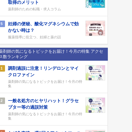
取得のメリット
薬剤師のための転職・求人コラム
妊婦の便秘、酸化マグネシウムで効
5
かない時は？
服薬指導に役立つ、妊婦と薬の話
薬剤師の気になるトピックをお届け！今月の特集 アクセ
ス数ランキング
調剤過誤に注意！リンデロンとマイ
1
クロファイン
薬剤師の気になるトピックをお届け！今月の特
集
一般名処方のヒヤリハット！グラセ
2
プター等の過誤対策
薬剤師の気になるトピックをお届け！今月の特
集