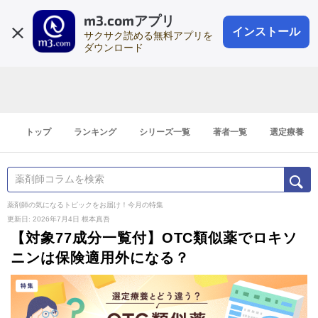
m3.comアプリ
登録1分
会員登録
無料
ログイン
インストール
サクサク読める無料アプリを
ダウンロード
トップ
ランキング
シリーズ一覧
著者一覧
選定療養
薬剤師の気になるトピックをお届け！今月の特集
更新日: 2026年7月4日
根本真吾
【対象77成分一覧付】OTC類似薬でロキソ
ニンは保険適用外になる？