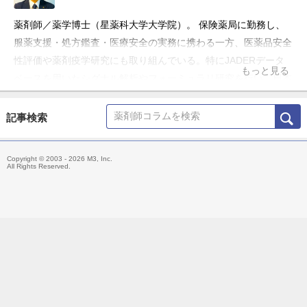
薬剤師／薬学博士（星薬科大学大学院）。 保険薬局に勤務し、
服薬支援・処方鑑査・医療安全の実務に携わる一方、医薬品安全
性評価や薬剤疫学研究にも取り組んでいる。特にJADERデータ
もっと見る
ベースを用いたシグナル解析やフォーミュラリ研究を行い、日本
医薬品情報学会総会などで発表歴を有する。臨床現場で生じる疑
問を起点に、制度解説や薬剤情報を「現場で再現できる形」に整
記事検索
理することを重視。論文活用、処方鑑査、医薬品安全性などをテ
ーマに、エビデンスと実務の橋渡しとなる情報発信を行ってい
Copyright © 2003 - 2026 M3, Inc.
る。
All Rights Reserved.