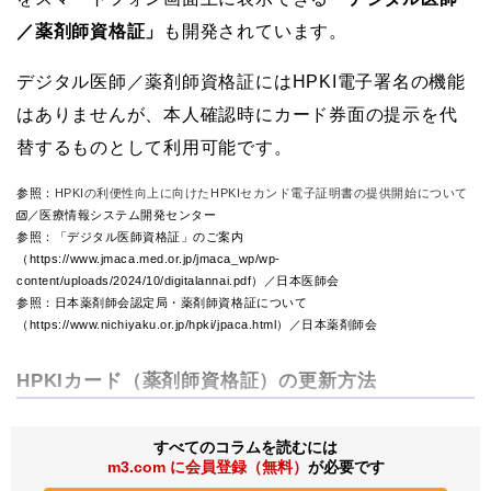
／薬剤師資格証」
も開発されています。
デジタル医師／薬剤師資格証にはHPKI電子署名の機能
はありませんが、本人確認時にカード券面の提示を代
替するものとして利用可能です。
参照：
HPKIの利便性向上に向けたHPKIセカンド電子証明書の提供開始について
／医療情報システム開発センター
参照：「デジタル医師資格証」のご案内
（https://www.jmaca.med.or.jp/jmaca_wp/wp-
content/uploads/2024/10/digitalannai.pdf）／日本医師会
参照：日本薬剤師会認定局・薬剤師資格証について
（https://www.nichiyaku.or.jp/hpki/jpaca.html）／日本薬剤師会
HPKIカード（薬剤師資格証）の更新方法
すべてのコラムを読むには
m3.com に会員登録（無料）
が必要です