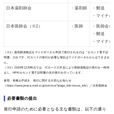
日本薬剤師会
・薬剤師
・郵送
・マイナポ
日本医師会（※2）
・医師
・医師会ホ
・郵送
・マイナポ
（※1）薬剤師資格証をマイナポータル申請で発行されるのは「セカンド電子証
明書」のみです。ICカードの発行が必要な場合はマイナポータルからはできませ
ん。
（※2）2025年12月時点では、ICカードの不足により医師資格証の発行を一時停
止し、HPKIセカンド電子証明書の先行発行を行っています。
参照：各種お手続き 発行に関する大切なお知らせ
（https://www.jmaca.med.or.jp/service/?page_link=issue_info）／日本医師会
必要書類の提出
発行申請のために必要となる主な書類は、以下の通り