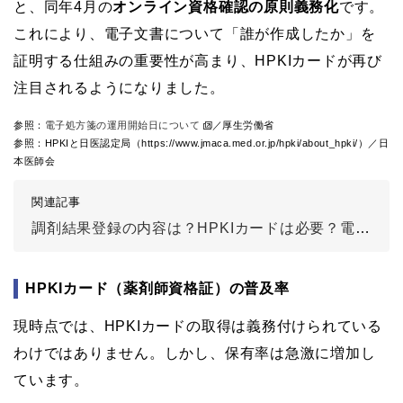
と、同年4月の
オンライン資格確認の原則義務化
です。
これにより、電子文書について「誰が作成したか」を
証明する仕組みの重要性が高まり、HPKIカードが再び
注目されるようになりました。
参照：
電子処方箋の運用開始日について
／厚生労働省
参照：HPKIと日医認定局（https://www.jmaca.med.or.jp/hpki/about_hpki/）／日
本医師会
関連記事
調剤結果登録の内容は？HPKIカードは必要？電子処方箋の疑問に回答
HPKIカード（薬剤師資格証）の普及率
現時点では、HPKIカードの取得は義務付けられている
わけではありません。しかし、保有率は急激に増加し
ています。