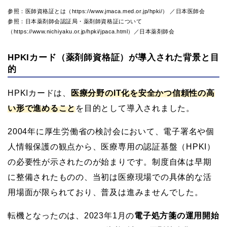
参照：医師資格証とは（https://www.jmaca.med.or.jp/hpki/） ／日本医師会
参照：日本薬剤師会認証局・薬剤師資格証について
（https://www.nichiyaku.or.jp/hpki/jpaca.html）／日本薬剤師会
HPKIカード（薬剤師資格証）が導入された背景と目
的
HPKIカードは、
医療分野のIT化を安全かつ信頼性の高
い形で進めること
を目的として導入されました。
2004年に厚生労働省の検討会において、電子署名や個
人情報保護の観点から、医療専用の認証基盤（HPKI）
の必要性が示されたのが始まりです。制度自体は早期
に整備されたものの、当初は医療現場での具体的な活
用場面が限られており、普及は進みませんでした。
転機となったのは、2023年1月の
電子処方箋の運用開始