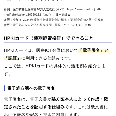
参照：医師資格証保有者10万人達成について（https://www.med.or.jp/dl-
med/teireikaiken/20250122_4.pdf）／日本医師会
参照：
令和６(2024)年度衛生行政報告例の概況 4 薬事関係
／厚生労働省
参照：
電子処方せん対応の医療機関・薬局についてのお知らせ
HPKIカード（薬剤師資格証）でできること
HPKIカードは、医療ICT分野において
「電子署名」と
「認証」
に利用できる仕組みです。
ここでは、HPKIカードの具体的な活用例を紹介しま
す。
電子処方箋への電子署名
電子署名は、電子文書が
処方医本人によって作成・確
定されたことを証明する仕組み
です。これは紙文書に
おける署名や記名・押印に相当します。