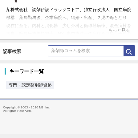
某株式会社 調剤併設ドラックストア、独立行政法人 国立病院
機構、薬局勤務後、企業病院へ。結婚・出産、２児の母となり、
現在に至る。内科と消化器、少し外科と循環器病棟、混合病棟を
もっと見る
担当、糖尿病療養指導士、NST専門療法士の資格を取得。子供を
育て上げた後は、日本と海外を行き来する生活を送りたいと心に
秘めた願望あり。
記事検索
キーワード一覧
専門・認定薬剤師資格
Copyright © 2003 - 2026 M3, Inc.
All Rights Reserved.