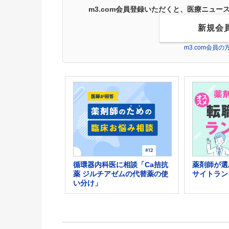
m3.com会員登録いただくと、医療ニュ
新規会
m3.com会員
循環器内科医に相談「Ca拮抗
薬剤師が選
薬 ジルチアゼムの代替薬の使
サイトラン
い分け」