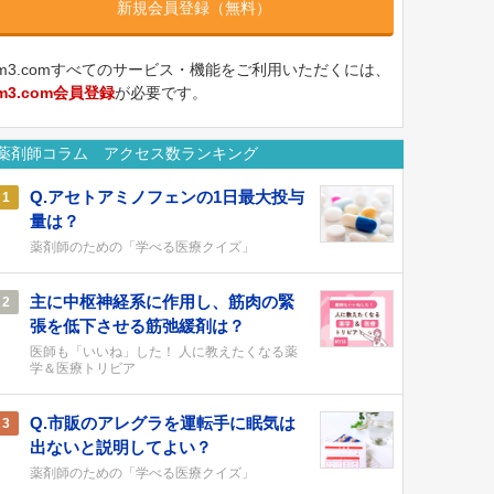
新規会員登録（無料）
m3.comすべてのサービス・機能をご利用いただくには、
m3.com会員登録
が必要です。
薬剤師コラム アクセス数ランキング
Q.アセトアミノフェンの1日最大投与
1
量は？
薬剤師のための「学べる医療クイズ」
主に中枢神経系に作用し、筋肉の緊
2
張を低下させる筋弛緩剤は？
医師も「いいね」した！ 人に教えたくなる薬
学＆医療トリビア
Q.市販のアレグラを運転手に眠気は
3
出ないと説明してよい？
薬剤師のための「学べる医療クイズ」