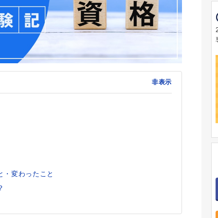
非表示
と・変わったこと
？