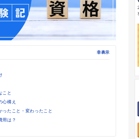
非表示
け
なこと
の心構え
かったこと・変わったこと
費用は？