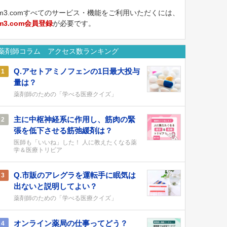
m3.comすべてのサービス・機能をご利用いただくには、
m3.com会員登録
が必要です。
薬剤師コラム アクセス数ランキング
Q.アセトアミノフェンの1日最大投与
1
量は？
薬剤師のための「学べる医療クイズ」
主に中枢神経系に作用し、筋肉の緊
2
張を低下させる筋弛緩剤は？
医師も「いいね」した！ 人に教えたくなる薬
学＆医療トリビア
Q.市販のアレグラを運転手に眠気は
3
出ないと説明してよい？
薬剤師のための「学べる医療クイズ」
オンライン薬局の仕事ってどう？
4