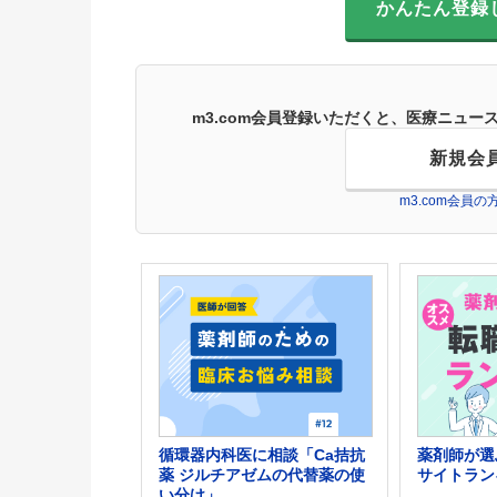
かんたん登録
m3.com会員登録いただくと、医療ニュ
新規会
m3.com会員
循環器内科医に相談「Ca拮抗
薬剤師が選
薬 ジルチアゼムの代替薬の使
サイトラン
い分け」