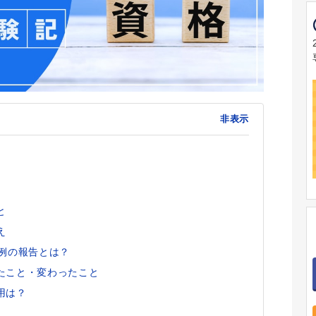
非表示
と
え
例の報告とは？
たこと・変わったこと
用は？