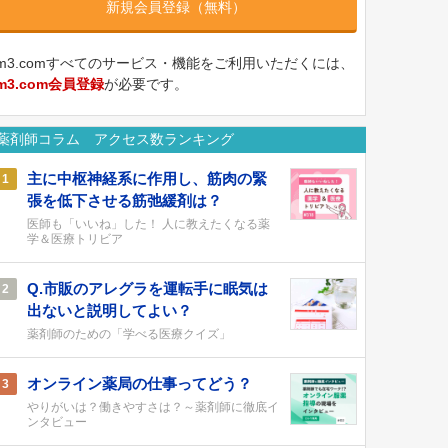
新規会員登録（無料）
m3.comすべてのサービス・機能をご利用いただくには、
m3.com会員登録
が必要です。
薬剤師コラム アクセス数ランキング
主に中枢神経系に作用し、筋肉の緊
1
張を低下させる筋弛緩剤は？
医師も「いいね」した！ 人に教えたくなる薬
学＆医療トリビア
Q.市販のアレグラを運転手に眠気は
2
出ないと説明してよい？
薬剤師のための「学べる医療クイズ」
オンライン薬局の仕事ってどう？
3
やりがいは？働きやすさは？～薬剤師に徹底イ
ンタビュー