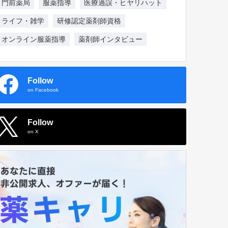
門前薬局
服薬指導
医療過誤・ヒヤリハット
ライフ・雑学
研修認定薬剤師資格
オンライン服薬指導
薬剤師インタビュー
Follow
on Facebook
Follow
on X