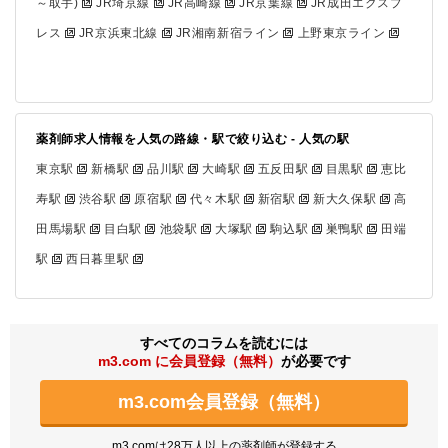
～取手)
JR埼京線
JR高崎線
JR京葉線
JR成田エクスプ
レス
JR京浜東北線
JR湘南新宿ライン
上野東京ライン
薬剤師求人情報を人気の路線・駅で絞り込む - 人気の駅
東京駅
新橋駅
品川駅
大崎駅
五反田駅
目黒駅
恵比
寿駅
渋谷駅
原宿駅
代々木駅
新宿駅
新大久保駅
高
田馬場駅
目白駅
池袋駅
大塚駅
駒込駅
巣鴨駅
田端
駅
西日暮里駅
すべてのコラムを読むには
m3.com に会員登録（無料）
が必要です
m3.com会員登録（無料）
m3.comは28万人以上の薬剤師が登録する