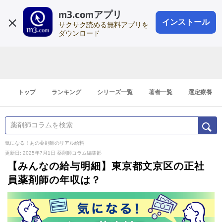
m3.comアプリ
登録1分
会員登録
無料
ログイン
インストール
サクサク読める無料アプリを
ダウンロード
トップ
ランキング
シリーズ一覧
著者一覧
選定療養
気になる！あの薬剤師のリアル給料
更新日: 2025年7月1日
薬剤師コラム編集部
【みんなの給与明細】東京都文京区の正社
員薬剤師の年収は？