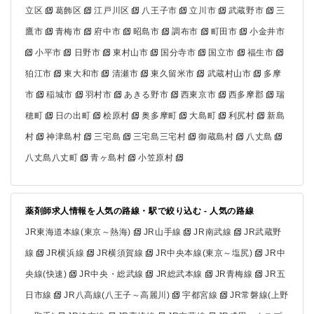
立区
葛飾区
江戸川区
八王子市
立川市
武蔵野市
三
鷹市
青梅市
府中市
昭島市
調布市
町田市
小金井市
小平市
日野市
東村山市
国分寺市
国立市
福生市
狛江市
東大和市
清瀬市
東久留米市
武蔵村山市
多摩
市
稲城市
羽村市
あきる野市
西東京市
西多摩郡
瑞
穂町
日の出町
桧原村
奥多摩町
大島町
利尻村
新島
村
神津島村
三宅島
三宅島三宅村
御蔵島村
八丈島
八丈島八丈町
青ヶ島村
小笠原村
薬剤師求人情報を人気の路線・駅で絞り込む - 人気の路線
JR東海道本線(東京～熱海)
JR山手線
JR南武線
JR武蔵野
線
JR横浜線
JR横須賀線
JR中央本線(東京～塩尻)
JR中
央線(快速)
JR中央・総武線
JR総武本線
JR青梅線
JR五
日市線
JR八高線(八王子～高麗川)
宇都宮線
JR常磐線(上野