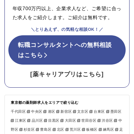
年収700万円以上、企業求人など、ご希望に合っ
た求人をご紹介します。ご紹介は無料です。
＼とりあえず、の気軽な相談OK！／
転職コンサルタントへの無料相談
はこちら
[薬キャリアプリはこちら]
東京都の薬剤師求人をエリアで絞り込む
千代田区
中央区
港区
新宿区
文京区
台東区
墨田区
江東区
品川区
目黒区
大田区
世田谷区
渋谷区
中
野区
杉並区
豊島区
北区
荒川区
板橋区
練馬区
足