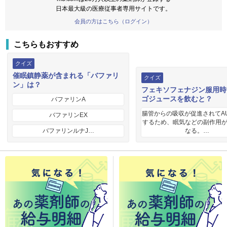
日本最大級の医療従事者専用サイトです。
会員の方はこちら（ログイン）
こちらもおすすめ
クイズ
催眠鎮静薬が含まれる「バファリ
クイズ
ン」は？
フェキソフェナジン服用時
ゴジュースを飲むと？
バファリンA
腸管からの吸収が促進されてA
バファリンEX
するため、眠気などの副作用
バファリンルナJ…
なる。…