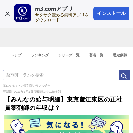
m3.comアプリ
登録1分
会員登録
無料
ログイン
インストール
サクサク読める無料アプリを
ダウンロード
トップ
ランキング
シリーズ一覧
著者一覧
選定療養
気になる！あの薬剤師のリアル給料
更新日: 2025年7月1日
薬剤師コラム編集部
【みんなの給与明細】東京都江東区の正社
員薬剤師の年収は？