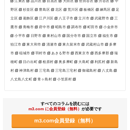
江東区
品川区
目黒区
大田区
世田谷区
渋谷区
中
野区
杉並区
豊島区
北区
荒川区
板橋区
練馬区
足
立区
葛飾区
江戸川区
八王子市
立川市
武蔵野市
三
鷹市
青梅市
府中市
昭島市
調布市
町田市
小金井市
小平市
日野市
東村山市
国分寺市
国立市
福生市
狛江市
東大和市
清瀬市
東久留米市
武蔵村山市
多摩
市
稲城市
羽村市
あきる野市
西東京市
西多摩郡
瑞
穂町
日の出町
桧原村
奥多摩町
大島町
利尻村
新島
村
神津島村
三宅島
三宅島三宅村
御蔵島村
八丈島
八丈島八丈町
青ヶ島村
小笠原村
すべてのコラムを読むには
m3.com に会員登録（無料）
が必要です
m3.com会員登録（無料）