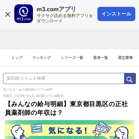
m3.comアプリ
登録1分
会員登録
無料
ログイン
インストール
サクサク読める無料アプリを
ダウンロード
トップ
ランキング
シリーズ一覧
著者一覧
選定療養
気になる！あの薬剤師のリアル給料
更新日: 2025年7月1日
薬剤師コラム編集部
【みんなの給与明細】東京都目黒区の正社
員薬剤師の年収は？