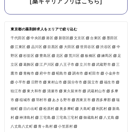
[薬キャリアプリはこちら]
東京都の薬剤師求人をエリアで絞り込む
千代田区
中央区
港区
新宿区
文京区
台東区
墨田区
江東区
品川区
目黒区
大田区
世田谷区
渋谷区
中
野区
杉並区
豊島区
北区
荒川区
板橋区
練馬区
足
立区
葛飾区
江戸川区
八王子市
立川市
武蔵野市
三
鷹市
青梅市
府中市
昭島市
調布市
町田市
小金井市
小平市
日野市
東村山市
国分寺市
国立市
福生市
狛江市
東大和市
清瀬市
東久留米市
武蔵村山市
多摩
市
稲城市
羽村市
あきる野市
西東京市
西多摩郡
瑞
穂町
日の出町
桧原村
奥多摩町
大島町
利尻村
新島
村
神津島村
三宅島
三宅島三宅村
御蔵島村
八丈島
八丈島八丈町
青ヶ島村
小笠原村