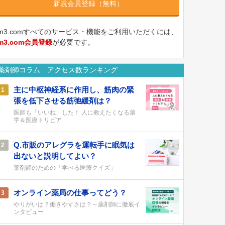
新規会員登録（無料）
m3.comすべてのサービス・機能をご利用いただくには、
m3.com会員登録
が必要です。
薬剤師コラム アクセス数ランキング
主に中枢神経系に作用し、筋肉の緊
1
張を低下させる筋弛緩剤は？
医師も「いいね」した！ 人に教えたくなる薬
学＆医療トリビア
Q.市販のアレグラを運転手に眠気は
2
出ないと説明してよい？
薬剤師のための「学べる医療クイズ」
オンライン薬局の仕事ってどう？
3
やりがいは？働きやすさは？～薬剤師に徹底イ
ンタビュー