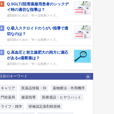
Q.SGLT2阻害薬服用患者のシックデ
3
イ時の適切な指導は？
薬剤師のための「学べる医療クイズ」
Q.吸入ステロイドのうがい指導で適
4
切なのは？
薬剤師のための「学べる医療クイズ」
Q.高血圧と前立腺肥大の両方に適応
5
があるα遮断薬は？
薬剤師のための「学べる医療クイズ」
注目のキーワード
キャリア
医薬品情報・DI
薬物療法・作用機序
門前薬局
服薬指導
医療過誤・ヒヤリハット
ライフ・雑学
研修認定薬剤師資格