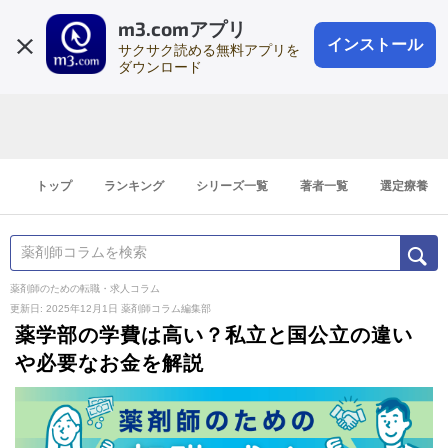
m3.comアプリ
登録1分
会員登録
無料
ログイン
インストール
サクサク読める無料アプリを
ダウンロード
トップ
ランキング
シリーズ一覧
著者一覧
選定療養
薬剤師のための転職・求人コラム
更新日: 2025年12月1日
薬剤師コラム編集部
薬学部の学費は高い？私立と国公立の違い
や必要なお金を解説