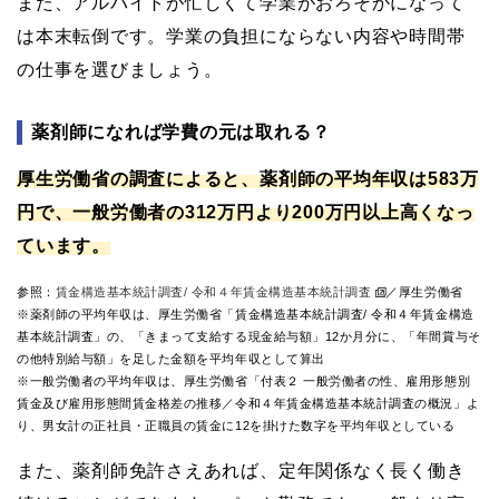
また、アルバイトが忙しくて学業がおろそかになって
は本末転倒です。学業の負担にならない内容や時間帯
の仕事を選びましょう。
薬剤師になれば学費の元は取れる？
厚生労働省の調査によると、薬剤師の平均年収は583万
円で、一般労働者の312万円より200万円以上高くなっ
ています。
参照：
賃金構造基本統計調査/ 令和４年賃金構造基本統計調査
／厚生労働省
※薬剤師の平均年収は、厚生労働省「賃金構造基本統計調査/ 令和４年賃金構造
基本統計調査」の、「きまって支給する現金給与額」12か月分に、「年間賞与そ
の他特別給与額」を足した金額を平均年収として算出
※一般労働者の平均年収は、厚生労働省「付表２ 一般労働者の性、雇用形態別
賃金及び雇用形態間賃金格差の推移／令和４年賃金構造基本統計調査の概況」よ
り、男女計の正社員・正職員の賃金に12を掛けた数字を平均年収としている
また、薬剤師免許さえあれば、定年関係なく長く働き