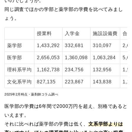
いのでしょうか。
同じ調査でほかの学部と薬学部の学費を比べてみまし
ょう。
授業料
入学金
施設設備費
合
薬学部
1,433,292
332,681
310,097
2,0
医学部
2,656,053
1,360,098
1,063,284
5,0
理科系平均
1,162,738
234,756
132,956
1,5
文化系平均
827,135
223,867
143,838
1,1
2025年2月時点・薬剤師コラム調べ
医学部の学費は6年間で2000万円を超え、別格であると
いえます。
それに比べれば薬学部の学費は低く、
文系学部よりは