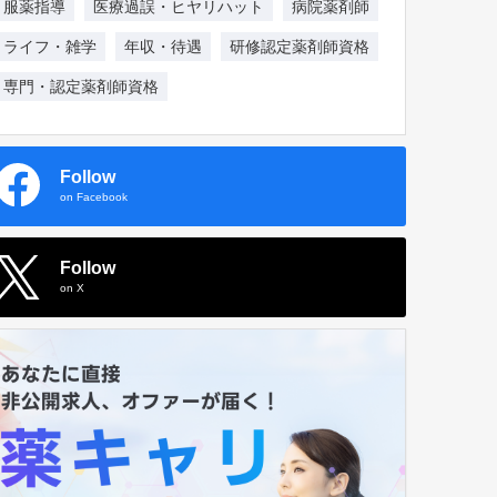
服薬指導
医療過誤・ヒヤリハット
病院薬剤師
ライフ・雑学
年収・待遇
研修認定薬剤師資格
専門・認定薬剤師資格
Follow
on Facebook
Follow
on X