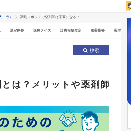
人コラム
調剤ロボットで薬剤師は不要になる？
覧
選定療養
医療クイズ
診療報酬改定
服薬指導
薬歴
検索
割とは？メリットや薬剤師