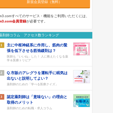
新規会員登録（無料）
m3.comすべてのサービス・機能をご利用いただくには、
m3.com会員登録
が必要です。
薬剤師コラム アクセス数ランキング
主に中枢神経系に作用し、筋肉の緊
1
張を低下させる筋弛緩剤は？
医師も「いいね」した！ 人に教えたくなる薬
学＆医療トリビア
Q.市販のアレグラを運転手に眠気は
2
出ないと説明してよい？
薬剤師のための「学べる医療クイズ」
認定薬剤師は「意味ない」の理由と
3
取得のメリット
薬剤師のための転職・求人コラム