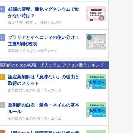
妊婦の便秘、酸化マグネシウムで効
4
かない時は？
服薬指導に役立つ、妊婦と薬の話
プラリアとイベニティの使い分け！
5
主要5剤比較表
薬剤師くるみぱんの勉強ノート
薬剤師のための転職・求人コラム アクセス数ランキング
認定薬剤師は「意味ない」の理由と
1
取得のメリット
薬剤師のための転職・求人コラム
薬剤師の白衣・髪色・ネイルの基本
2
ルール
薬剤師のための転職・求人コラム