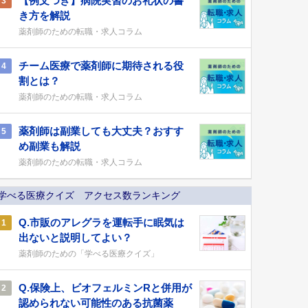
【例文つき】病院実習のお礼状の書
3
き方を解説
薬剤師のための転職・求人コラム
チーム医療で薬剤師に期待される役
4
割とは？
薬剤師のための転職・求人コラム
薬剤師は副業しても大丈夫？おすす
5
め副業も解説
薬剤師のための転職・求人コラム
学べる医療クイズ アクセス数ランキング
Q.市販のアレグラを運転手に眠気は
1
出ないと説明してよい？
薬剤師のための「学べる医療クイズ」
Q.保険上、ビオフェルミンRと併用が
2
認められない可能性のある抗菌薬