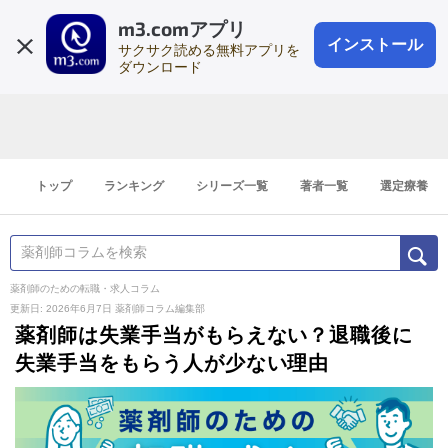
m3.comアプリ
登録1分
会員登録
無料
ログイン
インストール
サクサク読める無料アプリを
ダウンロード
トップ
ランキング
シリーズ一覧
著者一覧
選定療養
薬剤師のための転職・求人コラム
更新日: 2026年6月7日
薬剤師コラム編集部
薬剤師は失業手当がもらえない？退職後に
失業手当をもらう人が少ない理由