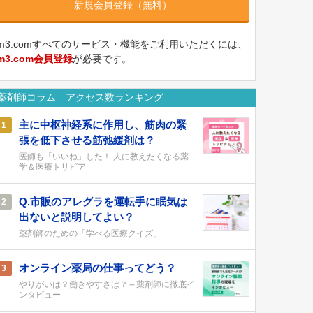
新規会員登録（無料）
m3.comすべてのサービス・機能をご利用いただくには、
m3.com会員登録
が必要です。
薬剤師コラム アクセス数ランキング
主に中枢神経系に作用し、筋肉の緊
1
張を低下させる筋弛緩剤は？
医師も「いいね」した！ 人に教えたくなる薬
学＆医療トリビア
Q.市販のアレグラを運転手に眠気は
2
出ないと説明してよい？
薬剤師のための「学べる医療クイズ」
オンライン薬局の仕事ってどう？
3
やりがいは？働きやすさは？～薬剤師に徹底イ
ンタビュー