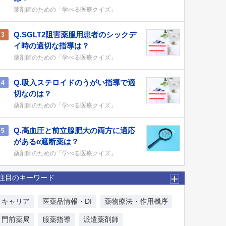
薬剤師のための「学べる医療クイズ」
Q.SGLT2阻害薬服用患者のシックデ
3
イ時の適切な指導は？
薬剤師のための「学べる医療クイズ」
Q.吸入ステロイドのうがい指導で適
4
切なのは？
薬剤師のための「学べる医療クイズ」
Q.高血圧と前立腺肥大の両方に適応
5
があるα遮断薬は？
薬剤師のための「学べる医療クイズ」
注目のキーワード
キャリア
医薬品情報・DI
薬物療法・作用機序
門前薬局
服薬指導
派遣薬剤師