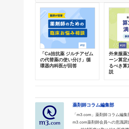
「Ca拮抗薬 ジルチアゼム
外来服薬
の代替薬の使い分け」循
ーン算定
環器内科医が回答
るべき算
説
薬剤師コラム編集部
「m3.com」薬剤師コラム編
m3.com薬剤師会員への意