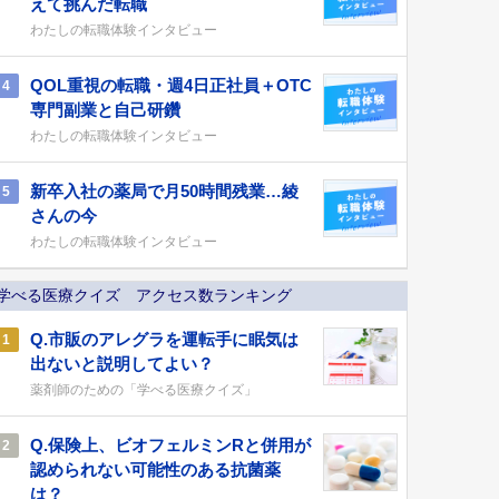
えて挑んだ転職
わたしの転職体験インタビュー
QOL重視の転職・週4日正社員＋OTC
4
専門副業と自己研鑽
わたしの転職体験インタビュー
新卒入社の薬局で月50時間残業…綾
5
さんの今
わたしの転職体験インタビュー
学べる医療クイズ アクセス数ランキング
Q.市販のアレグラを運転手に眠気は
1
出ないと説明してよい？
薬剤師のための「学べる医療クイズ」
Q.保険上、ビオフェルミンRと併用が
2
認められない可能性のある抗菌薬
は？