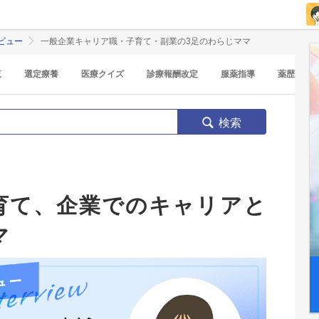
ビュー
一般企業キャリア職・子育て・副業の3足のわらじママ
覧
選定療養
医療クイズ
診療報酬改定
服薬指導
薬歴
検索
育て、企業でのキャリアと
マ