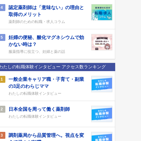
認定薬剤師は「意味ない」の理由と
4
取得のメリット
薬剤師のための転職・求人コラム
妊婦の便秘、酸化マグネシウムで効
5
かない時は？
服薬指導に役立つ、妊婦と薬の話
わたしの転職体験インタビュー アクセス数ランキング
一般企業キャリア職・子育て・副業
1
の3足のわらじママ
わたしの転職体験インタビュー
日本全国を周って働く薬剤師
2
わたしの転職体験インタビュー
調剤薬局から品質管理へ。視点を変
3