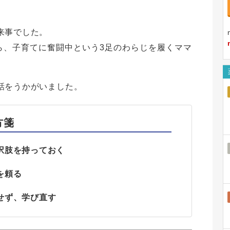
来事でした。
ら、子育てに奮闘中という3足のわらじを履くママ
話をうかがいました。
方箋
択肢を持っておく
を頼る
せず、学び直す