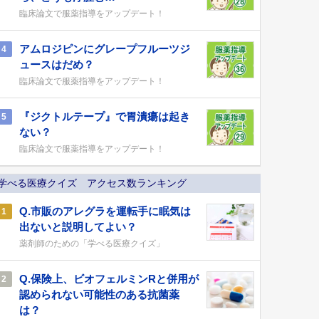
臨床論文で服薬指導をアップデート！
アムロジピンにグレープフルーツジ
4
ュースはだめ？
臨床論文で服薬指導をアップデート！
『ジクトルテープ』で胃潰瘍は起き
5
ない？
臨床論文で服薬指導をアップデート！
学べる医療クイズ アクセス数ランキング
Q.市販のアレグラを運転手に眠気は
1
出ないと説明してよい？
薬剤師のための「学べる医療クイズ」
Q.保険上、ビオフェルミンRと併用が
2
認められない可能性のある抗菌薬
は？