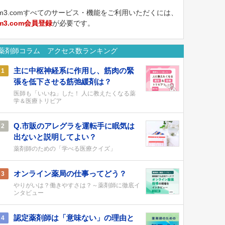
m3.comすべてのサービス・機能をご利用いただくには、
m3.com会員登録
が必要です。
薬剤師コラム アクセス数ランキング
主に中枢神経系に作用し、筋肉の緊
1
張を低下させる筋弛緩剤は？
医師も「いいね」した！ 人に教えたくなる薬
学＆医療トリビア
Q.市販のアレグラを運転手に眠気は
2
出ないと説明してよい？
薬剤師のための「学べる医療クイズ」
オンライン薬局の仕事ってどう？
3
やりがいは？働きやすさは？～薬剤師に徹底イ
ンタビュー
認定薬剤師は「意味ない」の理由と
4