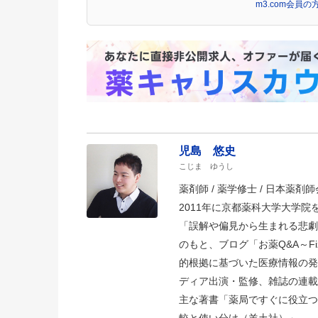
m3.com会員
児島 悠史
こじま ゆうし
薬剤師 / 薬学修士 / 日本薬剤師会
2011年に京都薬科大学大学
「誤解や偏見から生まれる悲劇
のもと、ブログ「お薬Q&A～Fizz D
的根拠に基づいた医療情報の発
ディア出演・監修、雑誌の連載
主な著書「薬局ですぐに役立つ
較と使い分け（羊土社）」。