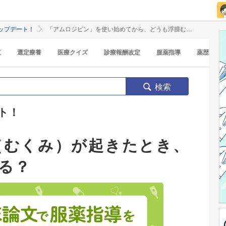
ップデート！
「アムロジピン」を使い始めてから、どうも浮腫む…
覧
選定療養
医療クイズ
診療報酬改定
服薬指導
薬歴
検索
ト！
（むくみ）が起きたとき、
る？