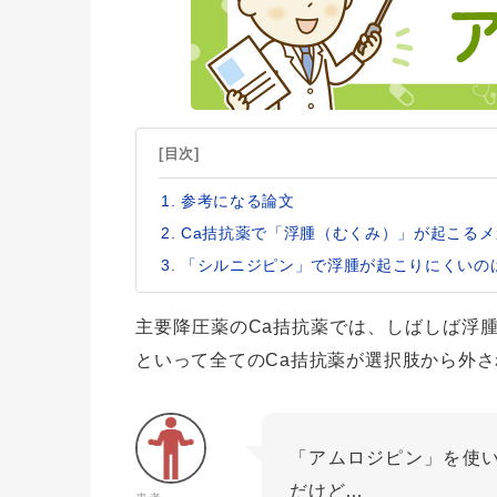
[目次]
参考になる論文
Ca拮抗薬で「浮腫（むくみ）」が起こる
「シルニジピン」で浮腫が起こりにくいの
主要降圧薬のCa拮抗薬では、しばしば浮
といって全てのCa拮抗薬が選択肢から外
「アムロジピン」を使
だけど…