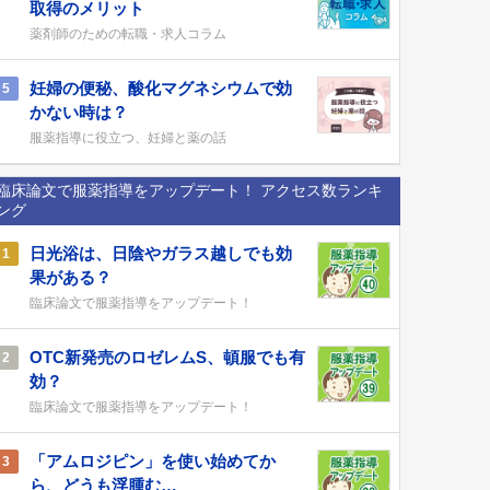
取得のメリット
薬剤師のための転職・求人コラム
妊婦の便秘、酸化マグネシウムで効
5
かない時は？
服薬指導に役立つ、妊婦と薬の話
臨床論文で服薬指導をアップデート！ アクセス数ランキ
ング
日光浴は、日陰やガラス越しでも効
1
果がある？
臨床論文で服薬指導をアップデート！
OTC新発売のロゼレムS、頓服でも有
2
効？
臨床論文で服薬指導をアップデート！
「アムロジピン」を使い始めてか
3
ら、どうも浮腫む…