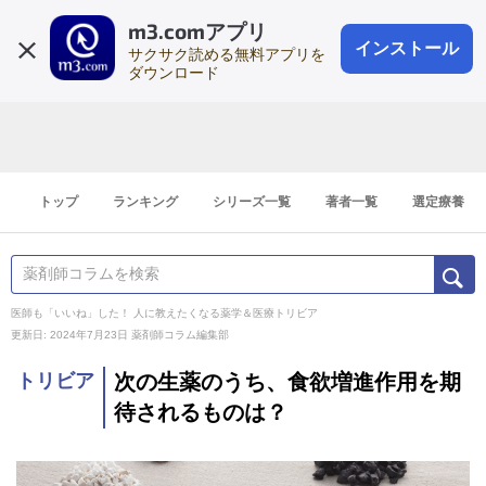
m3.comアプリ
登録1分
会員登録
無料
ログイン
インストール
サクサク読める無料アプリを
ダウンロード
トップ
ランキング
シリーズ一覧
著者一覧
選定療養
医師も「いいね」した！ 人に教えたくなる薬学＆医療トリビア
更新日: 2024年7月23日
薬剤師コラム編集部
トリビア
次の生薬のうち、食欲増進作用を期
待されるものは？