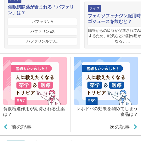
催眠鎮静薬が含まれる「バファリ
クイズ
ン」は？
フェキソフェナジン服用時
ゴジュースを飲むと？
バファリンA
腸管からの吸収が促進されてA
バファリンEX
するため、眠気などの副作用
バファリンルナJ…
なる。…
食欲増進作用が期待される生薬
レボドパの効果を弱めてしまう
は？
食品は？
前の記事
次の記事