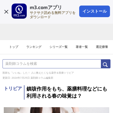
m3.comアプリ
登録1分
会員登録
無料
ログイン
インストール
サクサク読める無料アプリを
ダウンロード
トップ
ランキング
シリーズ一覧
著者一覧
選定療養
医師も「いいね」した！ 人に教えたくなる薬学＆医療トリビア
更新日: 2024年7月25日
薬剤師コラム編集部
トリビア
鎮咳作用をもち、薬膳料理などにも
利用される春の味覚は？