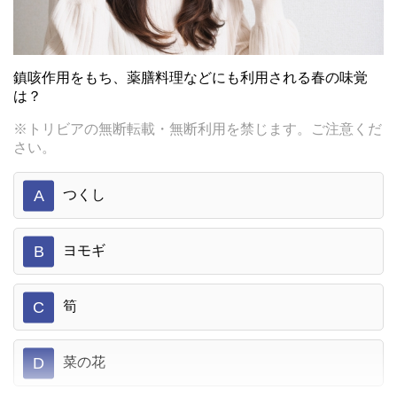
鎮咳作用をもち、薬膳料理などにも利用される春の味覚
は？
※トリビアの無断転載・無断利用を禁じます。ご注意くだ
さい。
A
つくし
B
ヨモギ
C
筍
D
菜の花