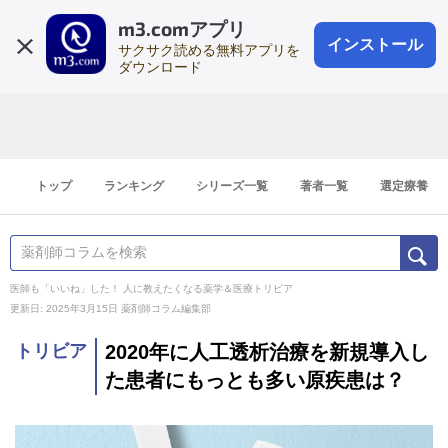
m3.comアプリ
登録1分
会員登録
無料
ログイン
インストール
サクサク読める無料アプリを
ダウンロード
トップ
ランキング
シリーズ一覧
著者一覧
選定療養
医師も「いいね」した！ 人に教えたくなる薬学＆医療トリビア
更新日: 2025年3月15日
薬剤師コラム編集部
トリビア
2020年に人工透析治療を新規導入し
た患者にもっとも多い原疾患は？