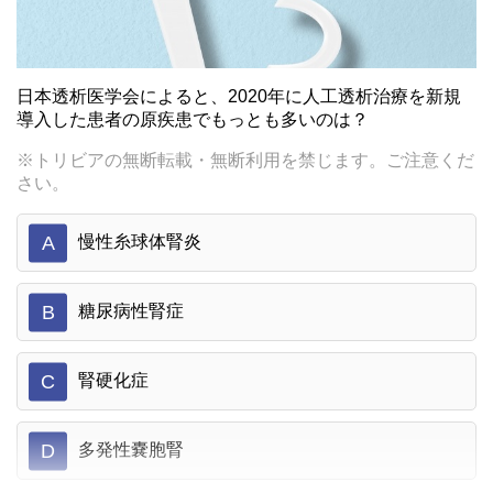
日本透析医学会によると、2020年に人工透析治療を新規
導入した患者の原疾患でもっとも多いのは？
※トリビアの無断転載・無断利用を禁じます。ご注意くだ
さい。
A
慢性糸球体腎炎
B
糖尿病性腎症
C
腎硬化症
D
多発性嚢胞腎