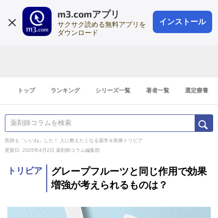
m3.comアプリ
登録1分
会員登録
無料
ログイン
インストール
サクサク読める無料アプリを
ダウンロード
トップ
ランキング
シリーズ一覧
著者一覧
選定療養
医師も「いいね」した！ 人に教えたくなる薬学＆医療トリビア
更新日: 2025年4月2日
薬剤師コラム編集部
トリビア
グレープフルーツと同じ作用で効果
増強が考えられるものは？