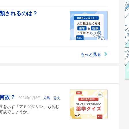
分類されるのは？
もっと見る
は何故？
2024年1月8日
児島 悠史
性を示す「アミグダリン」も含む
何故でしょうか。