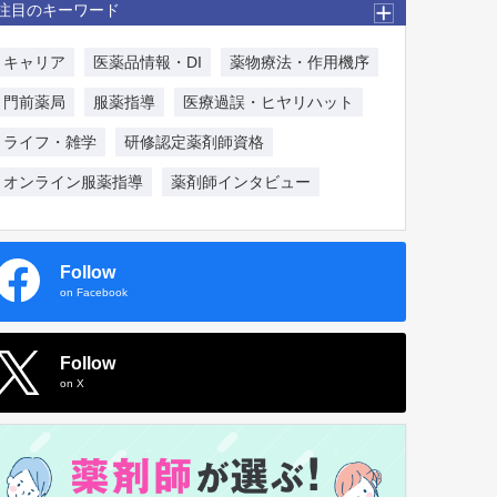
注目のキーワード
キャリア
医薬品情報・DI
薬物療法・作用機序
門前薬局
服薬指導
医療過誤・ヒヤリハット
ライフ・雑学
研修認定薬剤師資格
オンライン服薬指導
薬剤師インタビュー
Follow
on Facebook
Follow
on X