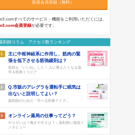
新規会員登録（無料）
m3.comすべてのサービス・機能をご利用いただくには、
m3.com会員登録
が必要です。
薬剤師コラム アクセス数ランキング
主に中枢神経系に作用し、筋肉の緊
1
張を低下させる筋弛緩剤は？
医師も「いいね」した！ 人に教えたくなる薬
学＆医療トリビア
Q.市販のアレグラを運転手に眠気は
2
出ないと説明してよい？
薬剤師のための「学べる医療クイズ」
オンライン薬局の仕事ってどう？
3
やりがいは？働きやすさは？～薬剤師に徹底イ
ンタビュー