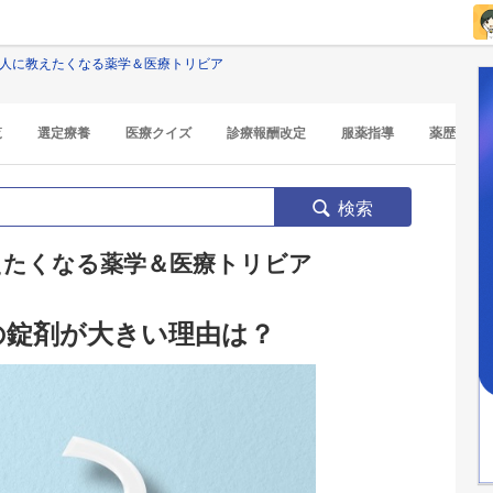
 人に教えたくなる薬学＆医療トリビア
覧
選定療養
医療クイズ
診療報酬改定
服薬指導
薬歴
検索
えたくなる薬学＆医療トリビア
の錠剤が大きい理由は？