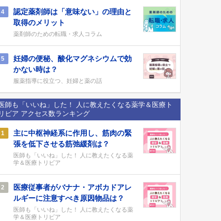
認定薬剤師は「意味ない」の理由と
4
取得のメリット
薬剤師のための転職・求人コラム
妊婦の便秘、酸化マグネシウムで効
5
かない時は？
服薬指導に役立つ、妊婦と薬の話
医師も「いいね」した！ 人に教えたくなる薬学＆医療ト
リビア アクセス数ランキング
主に中枢神経系に作用し、筋肉の緊
1
張を低下させる筋弛緩剤は？
医師も「いいね」した！ 人に教えたくなる薬
学＆医療トリビア
医療従事者がバナナ・アボカドアレ
2
ルギーに注意すべき原因物品は？
医師も「いいね」した！ 人に教えたくなる薬
学＆医療トリビア