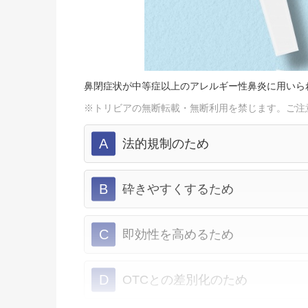
鼻閉症状が中等症以上のアレルギー性鼻炎に用いら
※トリビアの無断転載・無断利用を禁じます。ご注
A
法的規制のため
B
砕きやすくするため
C
即効性を高めるため
D
OTCとの差別化のため