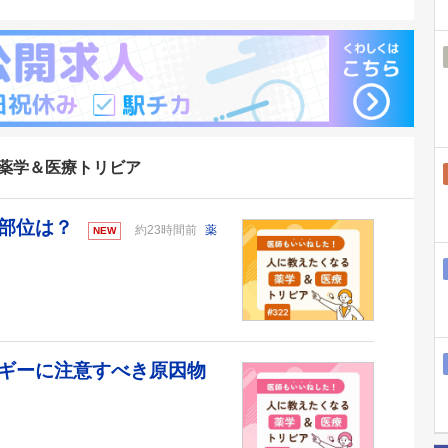
る薬学＆医療トリビア
の部位は？
約23時間前
薬
NEW
ギーに注意すべき原因物