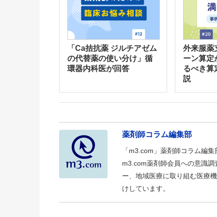
「Ca拮抗薬 ジルチアゼム
外来服薬
の代替薬の使い分け」循
ーン算定
環器内科医が回答
るべき算
説
薬剤師コラム編集部
「m3.com」薬剤師コラム編
m3.com薬剤師会員への意
ー、地域医療に取り組む医療機
けしています。