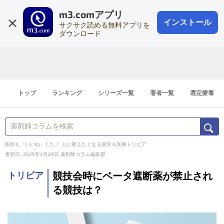
m3.comアプリ
登録1分
会員登録
無料
ログイン
インストール
サクサク読める無料アプリを
ダウンロード
トップ
ランキング
シリーズ一覧
著者一覧
選定療養
医師も「いいね」した！ 人に教えたくなる薬学＆医療トリビア
更新日: 2025年4月26日
薬剤師コラム編集部
トリビア
競技会時にベータ遮断薬が禁止され
る競技は？