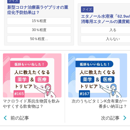
クイズ
新型コロナ治療薬ラゲブリオの重
クイズ
症化予防効果は？
エタノール水溶液「62.9w
15％程度
消毒用エタノールの濃度範
30％程度
入る
50％程度…
入らない
マクロライド系抗生物質を飲み
次のうちビタミンK含有量が一
やすくする飲食物は？
番多い納豆は？
前の記事
次の記事