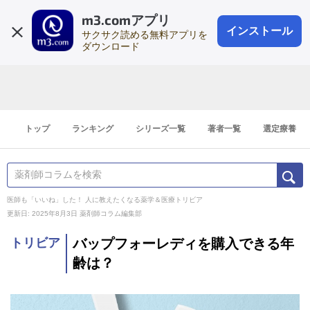
m3.comアプリ
登録1分
会員登録
無料
ログイン
インストール
サクサク読める無料アプリを
ダウンロード
トップ
ランキング
シリーズ一覧
著者一覧
選定療養
医師も「いいね」した！ 人に教えたくなる薬学＆医療トリビア
更新日: 2025年8月3日
薬剤師コラム編集部
トリビア
バップフォーレディを購入できる年
齢は？