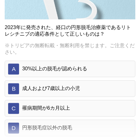
2023年に発売された、経口の円形脱毛治療薬であるリト
レシチニブの適応条件として正しいものは？
※トリビアの無断転載・無断利用を禁じます。ご注意くだ
さい。
A
30%以上の脱毛が認められる
B
成人および7歳以上の小児
C
罹病期間が6カ月以上
D
円形脱毛症以外の脱毛