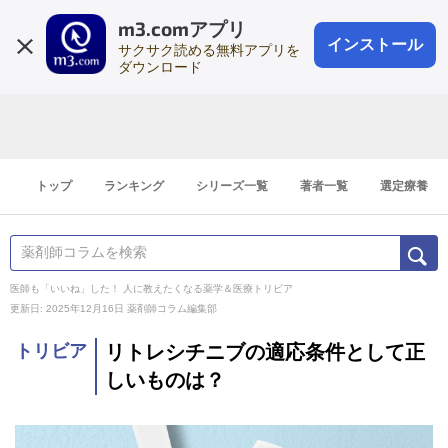
m3.comアプリ
登録1分
会員登録
無料
ログイン
インストール
サクサク読める無料アプリを
ダウンロード
トップ
ランキング
シリーズ一覧
著者一覧
選定療養
医師も「いいね」した！ 人に教えたくなる薬学＆医療トリビア
更新日: 2025年12月16日
薬剤師コラム編集部
トリビア
リトレシチニブの適応条件として正
しいものは？