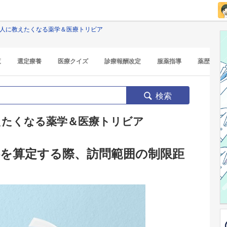
 人に教えたくなる薬学＆医療トリビア
覧
選定療養
医療クイズ
診療報酬改定
服薬指導
薬歴
検索
えたくなる薬学＆医療トリビア
料を算定する際、訪問範囲の制限距