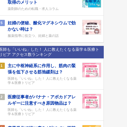
取得のメリット
薬剤師のための転職・求人コラム
妊婦の便秘、酸化マグネシウムで効
5
かない時は？
服薬指導に役立つ、妊婦と薬の話
医師も「いいね」した！ 人に教えたくなる薬学＆医療ト
リビア アクセス数ランキング
主に中枢神経系に作用し、筋肉の緊
1
張を低下させる筋弛緩剤は？
医師も「いいね」した！ 人に教えたくなる薬
学＆医療トリビア
医療従事者がバナナ・アボカドアレ
2
ルギーに注意すべき原因物品は？
医師も「いいね」した！ 人に教えたくなる薬
学＆医療トリビア