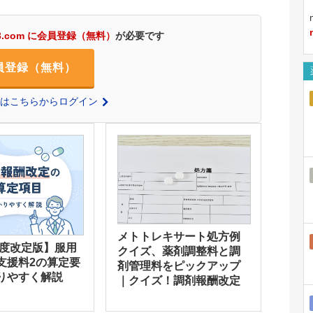
3.com に会員登録（無料）
が必要です
員登録（無料）
の方はこちらからログイン
メトトレキサート処方例
年度改定版】服用
クイズ、薬剤調整料と調
支援料2の算定要
剤管理料をピックアップ
りやすく解説
｜クイズ！調剤報酬改定