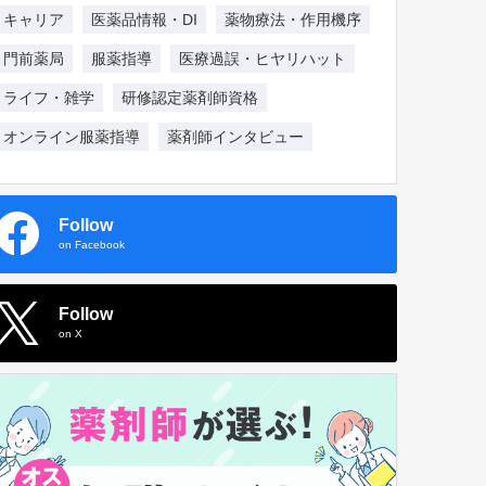
キャリア
医薬品情報・DI
薬物療法・作用機序
門前薬局
服薬指導
医療過誤・ヒヤリハット
ライフ・雑学
研修認定薬剤師資格
オンライン服薬指導
薬剤師インタビュー
Follow
on Facebook
Follow
on X