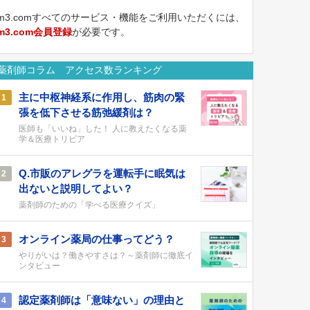
m3.comすべてのサービス・機能をご利用いただくには、
m3.com会員登録
が必要です。
薬剤師コラム アクセス数ランキング
主に中枢神経系に作用し、筋肉の緊
1
張を低下させる筋弛緩剤は？
医師も「いいね」した！ 人に教えたくなる薬
学＆医療トリビア
Q.市販のアレグラを運転手に眠気は
2
出ないと説明してよい？
薬剤師のための「学べる医療クイズ」
オンライン薬局の仕事ってどう？
3
やりがいは？働きやすさは？～薬剤師に徹底イ
ンタビュー
認定薬剤師は「意味ない」の理由と
4