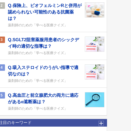
Q.保険上、ビオフェルミンRと併用が
2
認められない可能性のある抗菌薬
は？
薬剤師のための「学べる医療クイズ」
Q.SGLT2阻害薬服用患者のシックデ
3
イ時の適切な指導は？
薬剤師のための「学べる医療クイズ」
Q.吸入ステロイドのうがい指導で適
4
切なのは？
薬剤師のための「学べる医療クイズ」
Q.高血圧と前立腺肥大の両方に適応
5
があるα遮断薬は？
薬剤師のための「学べる医療クイズ」
注目のキーワード