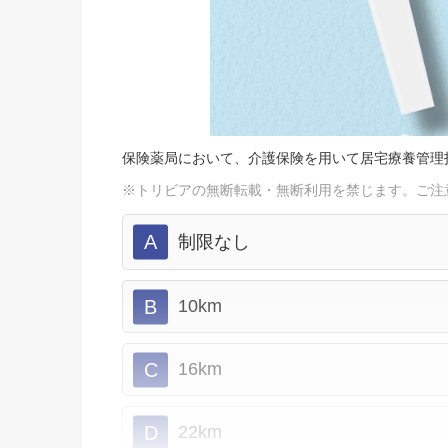
保険薬局において、介護保険を用いて居宅療養管理
※トリビアの無断転載・無断利用を禁じます。ご注
A
制限なし
B
10km
C
16km
D
22km