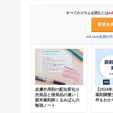
すべてのコラムを読むには
m
新規会
m3.com会員
皮膚外用剤の配合変化☆
【2024
先発品と後発品の違い｜
薬剤調整
新米薬剤師くるみぱんの
件をわか
勉強ノート