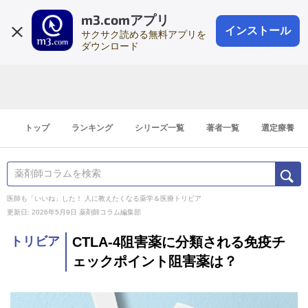
m3.comアプリ
登録1分
会員登録
無料
ログイン
インストール
サクサク読める無料アプリを
ダウンロード
トップ
ランキング
シリーズ一覧
著者一覧
選定療養
医師も「いいね」した！ 人に教えたくなる薬学＆医療トリビア
更新日: 2026年5月9日
薬剤師コラム編集部
トリビア
CTLA-4阻害薬に分類される免疫チ
ェックポイント阻害薬は？