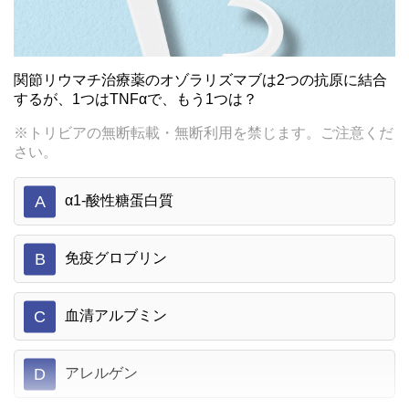
関節リウマチ治療薬のオゾラリズマブは2つの抗原に結合
するが、1つはTNFαで、もう1つは？
※トリビアの無断転載・無断利用を禁じます。ご注意くだ
さい。
A
α1-酸性糖蛋白質
B
免疫グロブリン
C
血清アルブミン
D
アレルゲン