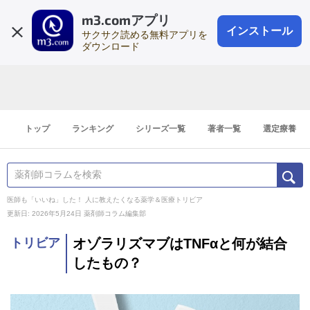
m3.comアプリ
登録1分
会員登録
無料
ログイン
インストール
サクサク読める無料アプリを
ダウンロード
トップ
ランキング
シリーズ一覧
著者一覧
選定療養
医師も「いいね」した！ 人に教えたくなる薬学＆医療トリビア
更新日: 2026年5月24日
薬剤師コラム編集部
トリビア
オゾラリズマブはTNFαと何が結合
したもの？