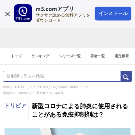
m3.comアプリ
登録1分
会員登録
無料
ログイン
インストール
サクサク読める無料アプリを
ダウンロード
トップ
ランキング
シリーズ一覧
著者一覧
選定療養
医師も「いいね」した！ 人に教えたくなる薬学＆医療トリビア
更新日: 2026年5月30日
薬剤師コラム編集部
トリビア
新型コロナによる肺炎に使用される
ことがある免疫抑制剤は？