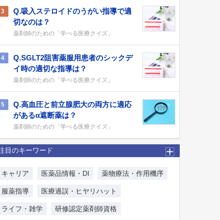
Q.吸入ステロイドのうがい指導で適
3
切なのは？
薬剤師のための「学べる医療クイズ」
Q.SGLT2阻害薬服用患者のシックデ
4
イ時の適切な指導は？
薬剤師のための「学べる医療クイズ」
Q.高血圧と前立腺肥大の両方に適応
5
があるα遮断薬は？
薬剤師のための「学べる医療クイズ」
注目のキーワード
キャリア
医薬品情報・DI
薬物療法・作用機序
服薬指導
医療過誤・ヒヤリハット
ライフ・雑学
研修認定薬剤師資格