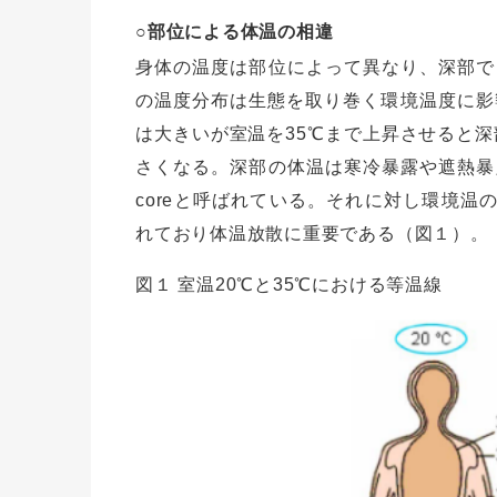
○部位による体温の相違
身体の温度は部位によって異なり、深部で
の温度分布は生態を取り巻く環境温度に影
は大きいが室温を35℃まで上昇させると深
さくなる。深部の体温は寒冷暴露や遮熱暴
coreと呼ばれている。それに対し環境温の
れており体温放散に重要である（図１）。
図１ 室温20℃と35℃における等温線