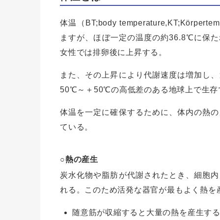
体温（BT;body temperature,KT;Kör
ますが、ほぼ一定の温度の約36.8℃に保
女性では排卵後に上昇する。
また、その上昇により代謝速度は増加し、
50℃～＋50℃の高低差のある地球上で生
体温を一定に確保するために、体内の熱の
ている。
○熱の産生
炭水化物や脂肪が代謝されたとき、細胞内
れる。このため活発な器官が最もよく熱を
随意筋が収縮すると大量の熱を産生す