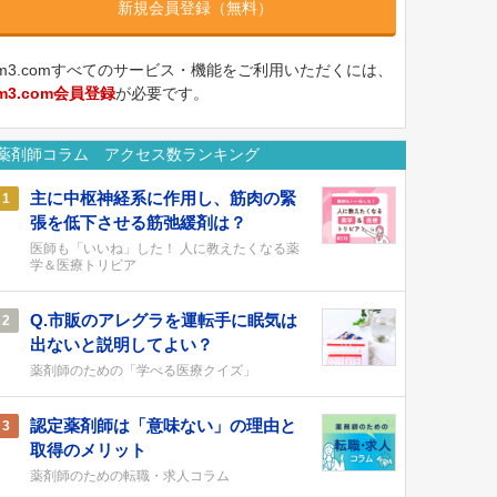
新規会員登録（無料）
m3.comすべてのサービス・機能をご利用いただくには、
m3.com会員登録
が必要です。
薬剤師コラム アクセス数ランキング
主に中枢神経系に作用し、筋肉の緊
1
張を低下させる筋弛緩剤は？
医師も「いいね」した！ 人に教えたくなる薬
学＆医療トリビア
Q.市販のアレグラを運転手に眠気は
2
出ないと説明してよい？
薬剤師のための「学べる医療クイズ」
認定薬剤師は「意味ない」の理由と
3
取得のメリット
薬剤師のための転職・求人コラム