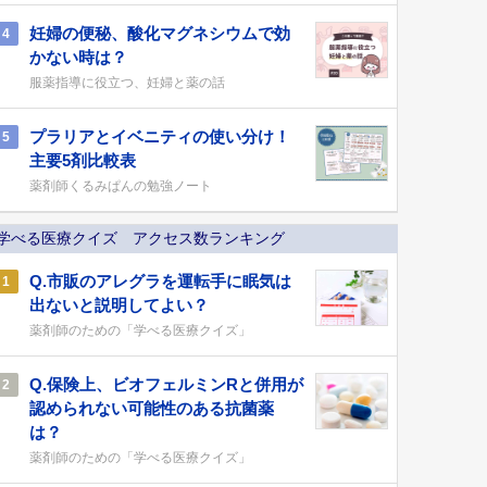
妊婦の便秘、酸化マグネシウムで効
4
かない時は？
服薬指導に役立つ、妊婦と薬の話
プラリアとイベニティの使い分け！
5
主要5剤比較表
薬剤師くるみぱんの勉強ノート
学べる医療クイズ アクセス数ランキング
Q.市販のアレグラを運転手に眠気は
1
出ないと説明してよい？
薬剤師のための「学べる医療クイズ」
Q.保険上、ビオフェルミンRと併用が
2
認められない可能性のある抗菌薬
は？
薬剤師のための「学べる医療クイズ」