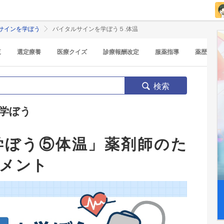
サインを学ぼう
バイタルサインを学ぼう５.体温
覧
選定療養
医療クイズ
診療報酬改定
服薬指導
薬歴
検索
学ぼう
学ぼう⑤体温」薬剤師のた
メント