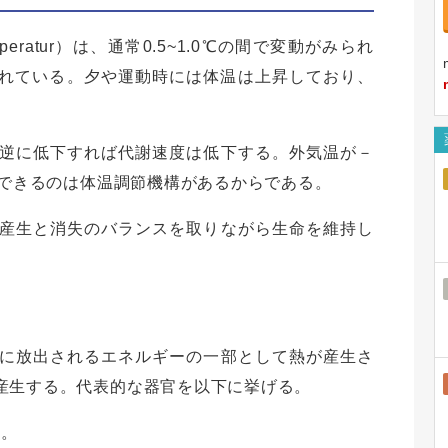
pertemperatur）は、通常0.5~1.0℃の間で変動がみられ
たれている。夕や運動時には体温は上昇しており、
逆に低下すれば代謝速度は低下する。外気温が－
存できるのは体温調節機構があるからである。
産生と消失のバランスを取りながら生命を維持し
に放出されるエネルギーの一部として熱が産生さ
産生する。代表的な器官を以下に挙げる。
る。