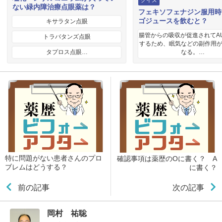
クイズ
ない緑内障治療点眼薬は？
フェキソフェナジン服用時
ゴジュースを飲むと？
キサラタン点眼
腸管からの吸収が促進されてA
トラバタンズ点眼
するため、眠気などの副作用
タプロス点眼…
なる。…
特に問題がない患者さんのプロ
確認事項は薬歴のOに書く？ A
ブレムはどうする？
に書く？
前の記事
次の記事
岡村 祐聡