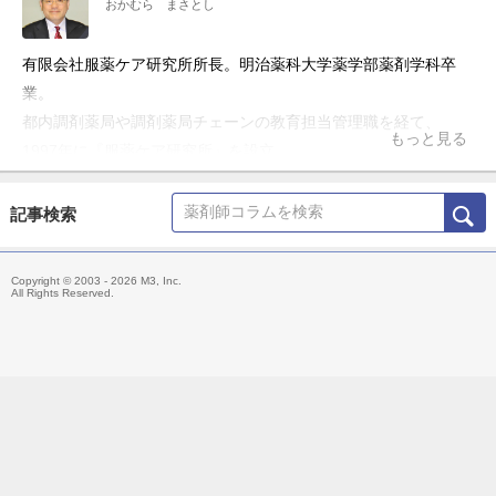
おかむら まさとし
有限会社服薬ケア研究所所長。明治薬科大学薬学部薬剤学科卒
業。
都内調剤薬局や調剤薬局チェーンの教育担当管理職を経て、
もっと見る
1997年に『服薬ケア研究所』を設立。
「服薬ケア」理論を各地で提唱し続け、全国各地で開催される研
修会や服薬セミナーなどでも精力的な活動を行っている。 2002
記事検索
年に設立した「服薬ケア研究所」は、2021年に「一般社団法人
服薬ケア医療学会」へと組織変更。理事長へと就任。薬剤師の医
Copyright © 2003 - 2026 M3, Inc.
療の向上のため活動を続けている。
All Rights Reserved.