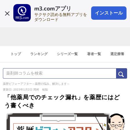
m3.comアプリ
登録1分
会員登録
無料
ログイン
インストール
サクサク読める無料アプリを
ダウンロード
トップ
ランキング
シリーズ一覧
著者一覧
選定療養
薬歴ビフォーアフター～薬歴の悩み、解決します～
更新日: 2023年1月2日
岡村 祐聡
「他薬局でのチェック漏れ」を薬歴にはど
う書くべき