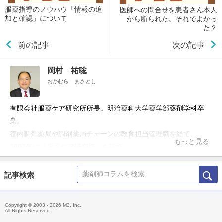
服薬指導のノウハウ「情報の追
医師への問合せを患者さん本人
加と確認」について
から断られた。それでよかっ
た？
前の記事
次の記事
岡村 祐聡
おかむら まさとし
有限会社服薬ケア研究所所長。明治薬科大学薬学部薬剤学科卒
業。
都内調剤薬局や調剤薬局チェーンの教育担当管理職を経て、
もっと見る
1997年に『服薬ケア研究所』を設立。
「服薬ケア」理論を各地で提唱し続け、全国各地で開催される研
修会や服薬セミナーなどでも精力的な活動を行っている。 2002
記事検索
年に設立した「服薬ケア研究所」は、2021年に「一般社団法人
服薬ケア医療学会」へと組織変更。理事長へと就任。薬剤師の医
Copyright © 2003 - 2026 M3, Inc.
療の向上のため活動を続けている。
All Rights Reserved.