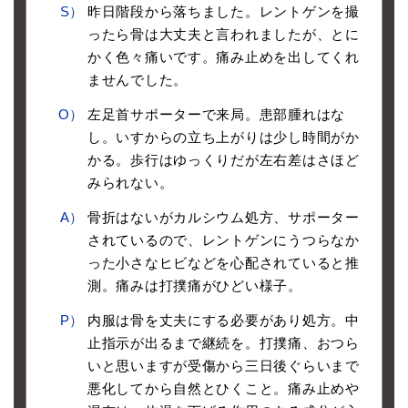
S）
昨日階段から落ちました。レントゲンを撮
ったら骨は大丈夫と言われましたが、とに
かく色々痛いです。痛み止めを出してくれ
ませんでした。
O）
左足首サポーターで来局。患部腫れはな
し。いすからの立ち上がりは少し時間がか
かる。歩行はゆっくりだが左右差はさほど
みられない。
A）
骨折はないがカルシウム処方、サポーター
されているので、レントゲンにうつらなか
った小さなヒビなどを心配されていると推
測。痛みは打撲痛がひどい様子。
P）
内服は骨を丈夫にする必要があり処方。中
止指示が出るまで継続を。打撲痛、おつら
いと思いますが受傷から三日後ぐらいまで
悪化してから自然とひくこと。痛み止めや