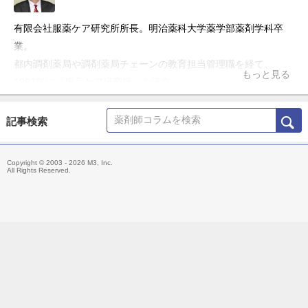
有限会社服薬ケア研究所所長。明治薬科大学薬学部薬剤学科卒
業。
都内調剤薬局や調剤薬局チェーンの教育担当管理職を経て、
もっと見る
1997年に『服薬ケア研究所』を設立。
「服薬ケア」理論を各地で提唱し続け、全国各地で開催される研
修会や服薬セミナーなどでも精力的な活動を行っている。 2002
記事検索
年に設立した「服薬ケア研究所」は、2021年に「一般社団法人
服薬ケア医療学会」へと組織変更。理事長へと就任。薬剤師の医
Copyright © 2003 - 2026 M3, Inc.
療の向上のため活動を続けている。
All Rights Reserved.