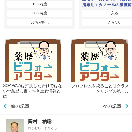
15％程度
消毒用エタノールの濃度範
30％程度
入る
50％程度…
入らない
SOAPのAは推測した評価ではな
プロブレムを絞ることはクラス
い〜薬歴に書くべき重要情報と
タリングの第一歩
は
前の記事
次の記事
岡村 祐聡
おかむら まさとし