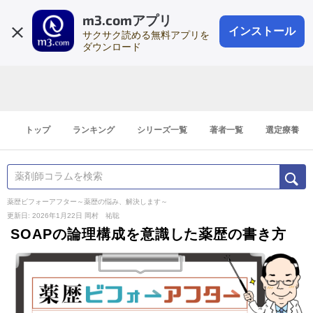
m3.comアプリ
登録1分
会員登録
無料
ログイン
インストール
サクサク読める無料アプリを
ダウンロード
トップ
ランキング
シリーズ一覧
著者一覧
選定療養
薬歴ビフォーアフター～薬歴の悩み、解決します～
更新日: 2026年1月22日
岡村 祐聡
SOAPの論理構成を意識した薬歴の書き方