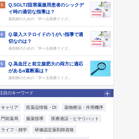
Q.SGLT2阻害薬服用患者のシックデ
3
イ時の適切な指導は？
薬剤師のための「学べる医療クイズ」
Q.吸入ステロイドのうがい指導で適
4
切なのは？
薬剤師のための「学べる医療クイズ」
Q.高血圧と前立腺肥大の両方に適応
5
があるα遮断薬は？
薬剤師のための「学べる医療クイズ」
注目のキーワード
キャリア
医薬品情報・DI
薬物療法・作用機序
門前薬局
服薬指導
医療過誤・ヒヤリハット
ライフ・雑学
研修認定薬剤師資格