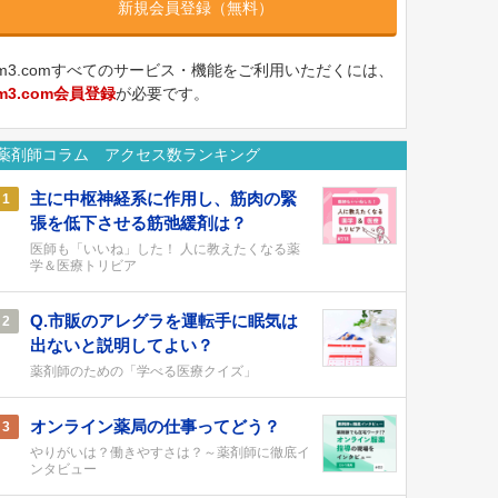
新規会員登録（無料）
m3.comすべてのサービス・機能をご利用いただくには、
m3.com会員登録
が必要です。
薬剤師コラム アクセス数ランキング
主に中枢神経系に作用し、筋肉の緊
1
張を低下させる筋弛緩剤は？
医師も「いいね」した！ 人に教えたくなる薬
学＆医療トリビア
Q.市販のアレグラを運転手に眠気は
2
出ないと説明してよい？
薬剤師のための「学べる医療クイズ」
オンライン薬局の仕事ってどう？
3
やりがいは？働きやすさは？～薬剤師に徹底イ
ンタビュー