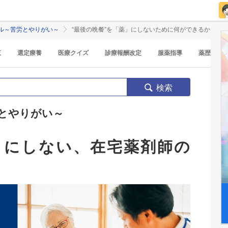
ル～苦労とやりがい～
“最後の晩餐”を「薬」にしないために何ができるか
覧
選定療養
医療クイズ
診療報酬改定
服薬指導
薬歴
検索
とやりがい～
」にしない、在宅薬剤師の