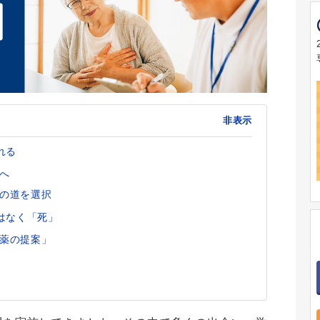
非表示
れる
へ
の道を選択
はなく「死」
薬の提案」