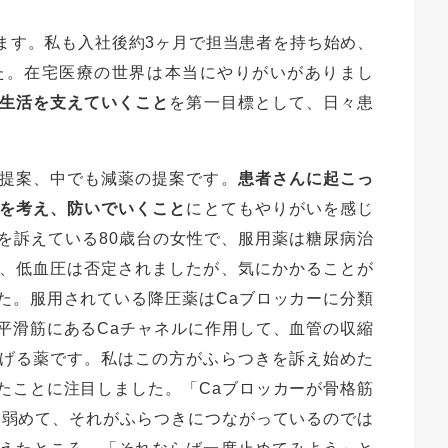
ます。私も入社後約3ヶ月で担当患者を持ち始め、
た。在宅医療の世界は本当にやりがいがありまし
生活を支えていくこと
を第一目標として、日々患
提案、中でも減薬の提案です。
患者さんに起こっ
を考え、防いでいくこと
にとてもやりがいを感じ
を訴えている80歳台の女性で、服用薬は糖尿病治
、低血圧は否定されましたが、気にかかることが
た。服用されている降圧薬はCaブロッカーに分類
平滑筋にあるCaチャネルに作用して、血管の収縮
げる薬です。私はこの方がふらつきを訴え始めた
たことに注目しました。「Caブロッカーが骨格筋
を弱めて、それがふらつきにつながっているのでは