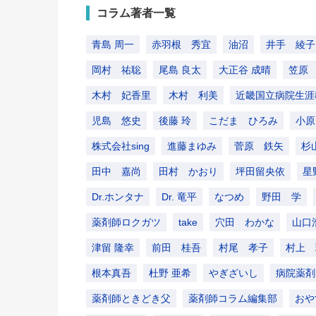
コラム著者一覧
青島 周一
赤羽根 秀宜
油沼
井手 綾子
岡村 祐聡
尾島 良太
大正谷 成晴
笠原
木村 妃香里
木村 利美
近畿国立病院生涯
児島 悠史
後藤 玲
こだま ひろみ
小原
株式会社sing
進藤まゆみ
菅原 鉄矢
杉
田中 嘉尚
田村 かおり
坪田留央依
星
Dr.ホンタナ
Dr. 竜平
なつめ
野田 学
薬剤師ロクガツ
take
穴田 わかな
山口
津留 隆幸
前田 桂吾
村尾 孝子
村上 
根本真吾
杜野 亜希
やぎざいし
病院薬剤
薬剤師ときどき父
薬剤師コラム編集部
おや