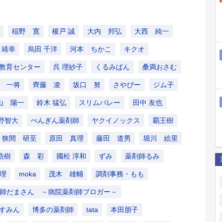
稲野 寛
榎戸 誠
大内 邦弘
大西 純一
 靖幸
烏田 千洋
河本 ちかこ
キクオ
教育センター
呉 理紗子
くるみぱん
桑満おさむ
 一将
齊藤 凌
坂口 努
さやぴー
ジム子
山 陽一
鈴木 猛弘
スリムバレー
田中 友也
野智大
ぺんぎん薬剤師
ヤクイノックス
覇王樹
狭間 研至
原田 真理
藤田 道男
堀川 絵里
浩樹
森 彩
國松 淳和
ずみ
薬剤師るみ
理
moka
茂木 雄輔
調剤事務・もも
師だまさん －病院薬剤師ブロガー－
すみん
博多の薬剤師
tata
本田朋子