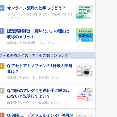
オンライン薬局の仕事ってどう？
4
やりがいは？働きやすさは？～薬剤師に徹底イ
ンタビュー
認定薬剤師は「意味ない」の理由と
5
取得のメリット
薬剤師のための転職・求人コラム
学べる医療クイズ アクセス数ランキング
Q.アセトアミノフェンの1日最大投与
1
量は？
薬剤師のための「学べる医療クイズ」
Q.市販のアレグラを運転手に眠気は
2
出ないと説明してよい？
薬剤師のための「学べる医療クイズ」
Q.保険上、ビオフェルミンRと併用が
3