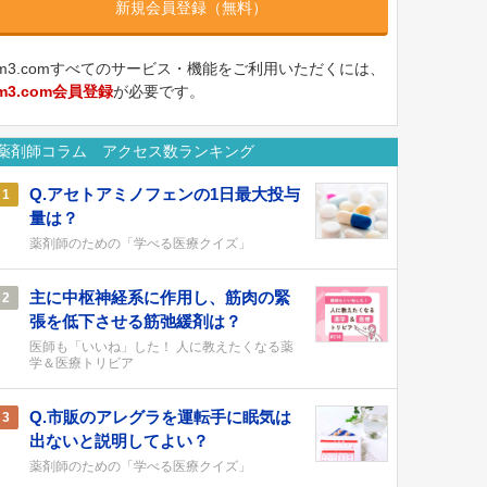
新規会員登録（無料）
m3.comすべてのサービス・機能をご利用いただくには、
m3.com会員登録
が必要です。
薬剤師コラム アクセス数ランキング
Q.アセトアミノフェンの1日最大投与
1
量は？
薬剤師のための「学べる医療クイズ」
主に中枢神経系に作用し、筋肉の緊
2
張を低下させる筋弛緩剤は？
医師も「いいね」した！ 人に教えたくなる薬
学＆医療トリビア
Q.市販のアレグラを運転手に眠気は
3
出ないと説明してよい？
薬剤師のための「学べる医療クイズ」