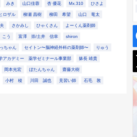
みき
山口佳蓉
杏 優花
Mx.310
ひさよ
ヒロザル
柳瀬 昌樹
柳田 希望
山口 竜太
夫
さかみし
ひゃくさん
よーくん薬剤師
こう
富澤 崇/土井 信幸
shiron
っちゃん
セイトン〜脳神経外科の薬剤師〜
りゅう
学アカデミー 薬学ゼミナール事業部
躰長 靖貴
岡本光宏
ぼたんちゃん
齋藤大樹
小村 稜
川田 誠也
見習い師
石毛 敦