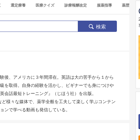
覧
選定療養
医療クイズ
診療報酬改定
服薬指導
薬歴
検索
験後、アメリカに３年間滞在。英語は大の苦手から１から
級を取得。自身の経験を活かし、ビギナーでも身につけや
英会話最短トレーニング』（じほう社）を出版。
YouTubeなど様々な媒体で、薬学全般を工夫して楽しく学ぶコンテン
ョンで学べる動画も発信している。