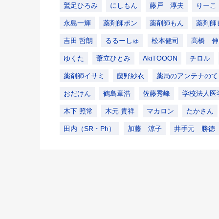
鷲足ひろみ
にしもん
藤戸 淳夫
りーこ
永島一輝
薬剤師ポン
薬剤師もん
薬剤師
吉田 哲朗
るるーしゅ
松本健司
高橋 伸
ゆくた
葦立ひとみ
AkiTOOON
チロル
薬剤師イサミ
藤野紗衣
薬局のアンテナのて
おだけん
鶴島章浩
佐藤秀峰
学校法人医
木下 照常
木元 貴祥
マカロン
たかさん
田内（SR・Ph）
加藤 涼子
井手元 勝徳