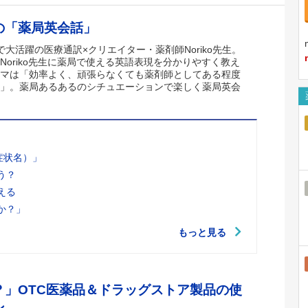
の「薬局英会話」
SNSで大活躍の医療通訳×クリエイター・薬剤師Noriko先生。
Noriko先生に薬局で使える英語表現を分かりやすく教え
マは「効率よく、頑張らなくても薬剤師としてある程度
」。薬局あるあるのシチュエーションで楽しく薬局英会
（症状名）」
う？
える
か？」
もっと見る
？」OTC医薬品＆ドラッグストア製品の使
ン