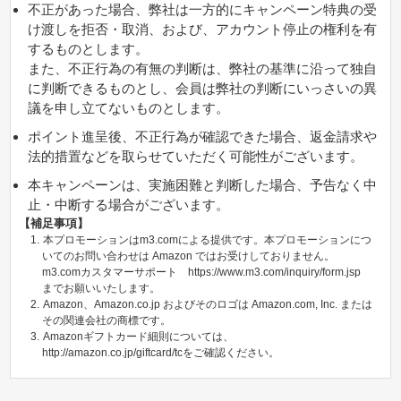
不正があった場合、弊社は一方的にキャンペーン特典の受
け渡しを拒否・取消、および、アカウント停止の権利を有
するものとします。
また、不正行為の有無の判断は、弊社の基準に沿って独自
に判断できるものとし、会員は弊社の判断にいっさいの異
議を申し立てないものとします。
ポイント進呈後、不正行為が確認できた場合、返金請求や
法的措置などを取らせていただく可能性がございます。
本キャンペーンは、実施困難と判断した場合、予告なく中
止・中断する場合がございます。
【補足事項】
本プロモーションはm3.comによる提供です。本プロモーションにつ
いてのお問い合わせは Amazon ではお受けしておりません。
m3.comカスタマーサポート https://www.m3.com/inquiry/form.jsp
までお願いいたします。
Amazon、Amazon.co.jp およびそのロゴは Amazon.com, Inc. または
その関連会社の商標です。
Amazonギフトカード細則については、
http://amazon.co.jp/giftcard/tcをご確認ください。