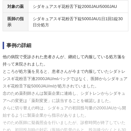
対象の薬
シダキュアスギ花粉舌下錠2000JAU/5000JAU
医師の指
シダキュアスギ花粉舌下錠5000JAU1日1回1錠30
示
日分処方
事例の詳細
他の病院で受診された患者さんが、継続して内服している処方箋を
持って来院されました。
ところが処方箋を見ると、患者さんが今まで内服していたシダトレ
ンスギ花粉舌下液2000JAU/mlパックではなく、医師からシダキュア
スギ花粉舌下錠5000JAU/mlが処方されていました。
念のため薬剤師さんは製薬企業に連絡し、シダトレンからシダキュ
アへの変更は「薬剤変更」に該当することを確認しました。
さらに切り替えの時は、シダキュアの初回投与量の2000JAUから開
始するように製薬企業から指示がありました。
そのため医師に疑義照会を行いましたが、診察時間が終了していた
ため、初回投与時の対応（医師の監督のもと、投与後少なくとも30