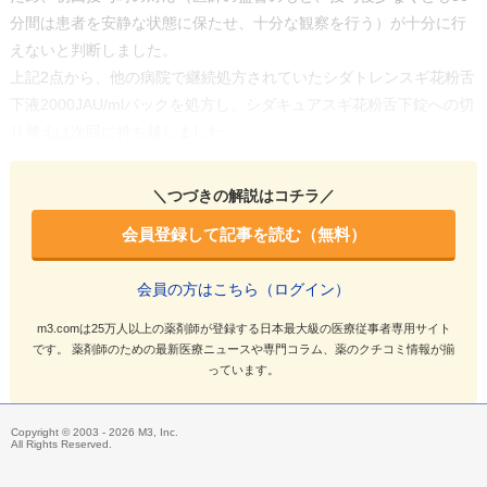
分間は患者を安静な状態に保たせ、十分な観察を行う）が十分に行
えないと判断しました。
上記2点から、他の病院で継続処方されていたシダトレンスギ花粉舌
下液2000JAU/mlパックを処方し、シダキュアスギ花粉舌下錠への切
り替えは次回に持ち越しました。
＼つづきの解説はコチラ／
会員登録して記事を読む（無料）
会員の方はこちら（ログイン）
m3.comは25万人以上の薬剤師が登録する日本最大級の医療従事者専用サイト
です。 薬剤師のための最新医療ニュースや専門コラム、薬のクチコミ情報が揃
っています。
Copyright © 2003 - 2026 M3, Inc.
All Rights Reserved.